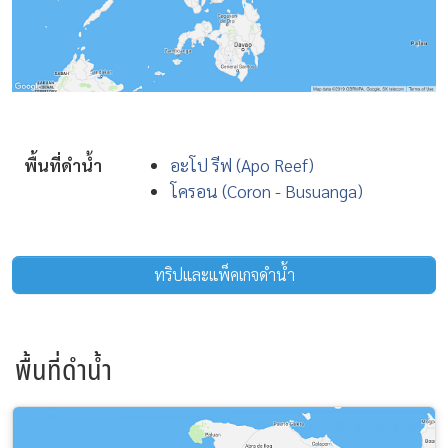
พื้นที่ดำน้ำ
อะโป รีฟ (Apo Reef)
โครอน (Coron - Busuanga)
ทริปและแพ็คเกจดำน้ำ
พื้นที่ดำน้ำ