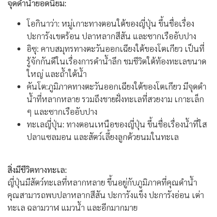
จุดดำน้ำยอดนิยม:
โอกินาว่า:
หมู่เกาะทางตอนใต้ของญี่ปุ่น ขึ้นชื่อเรื่อง
ปะการังเขตร้อน ปลาหลากสีสัน และซากเรืออับปาง
อิซุ:
คาบสมุทรทางตะวันออกเฉียงใต้ของโตเกียว เป็นที่
รู้จักกันดีในเรื่องการดำน้ำลึก ชมชีวิตใต้ท้องทะเลขนาด
ใหญ่ และถ้ำใต้น้ำ
คันโต:
ภูมิภาคทางตะวันออกเฉียงใต้ของโตเกียว มีจุดดำ
น้ำที่หลากหลาย รวมถึงชายฝั่งทะเลที่สวยงาม เกาะเล็ก
ๆ และซากเรืออับปาง
ทะเลญี่ปุ่น:
ทางตอนเหนือของญี่ปุ่น ขึ้นชื่อเรื่องน้ำที่ใส
ปลาแซลมอน และสัตว์เลี้ยงลูกด้วยนมในทะเล
สิ่งมีชีวิตทางทะเล:
ญี่ปุ่นมีสัตว์ทะเลที่หลากหลาย ขึ้นอยู่กับภูมิภาคที่คุณดำน้ำ
คุณสามารถพบปลาหลากสีสัน ปะการังแข็ง ปะการังอ่อน เต่า
ทะเล ฉลามวาฬ แมวน้ำ และอีกมากมาย