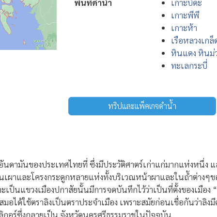
พื้นที่ดำน้ำ
เกาะบิดะ
เกาะพีพี
เกาะห้า
เรือหลวงเกล็
หินแดง หินม่
ทะเลกระบี่
ทริปและแพ็คเกจดำน้ำ
เลอันดามันของประเทศไทยที่ ซึ่งมีประวัติศาตร์เก่าแก่มากแห่งหนึ่ง แ
นดินเผาและโครงกระดูกหลายแห่งทั้งบริเวณหน้าผาและในถ้ำต่างๆของจ
่อนจะเป็นแขวงเมืองปกาสัยนั้นมีการจดบันทึกไว้ว่าเป็นที่ตั้งของเมื
สมอได้ใช้ตราลิงเป็นตราประจำเมือง เพราะสมัยก่อนเชื่อกันว่าล
ิกอร์ซึ่งกลายเป็น จังหวัดนครศรีธรรมราชในปัจจุบัน