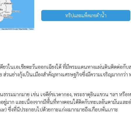
ทริปและแพ็คเกจดำน้ำ
วในเอเชียตะวันออกเฉียงใต้ ที่มีพรมแดนทางแผ่นดินติดต่อกับสอ
 ส่วนย่างกุ้งเป็นเมืองสำคัญทางเศรษฐกิจซึ่งมีความเจริญมากกว่า ทำ
นธรรมมากมาย เช่น เจดีย์ชเวดากอง, พระธาตุอินแขวน ฯลฯ หรือหาก
ยู่มาก และเนื่องจากมีพื้นที่ทางตอนใต้ติดกับทะเลอันดามันและอ่าว
r) ซึ่งที่นีประกอบไปด้วยกาะแก่งงมากมายถึงเกือบพันเกาะ