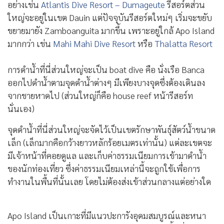
จุดดำน้ำใกล้กับเมือง Dumaguete แบ่งได้เป็น 2 พื้นที่ใหญ่ๆ
คือ แนวชายหาดจาก Dauin (ออกเสียงว่า “ดาวอิน” หรือ “ดา
วิน”) ทอดยาวกว่าสิบกิโลเมตรไปจนถึง Zamboanguita ซึ่ง
เป็นที่ตั้งของรีสอร์ทดำน้ำหลายสิบแห่ง และ Apo Island ซึ่ง
เป็นเกาะเล็กๆ มองเห็นได้จากชายหาดและเป็นเขตอุทยาน
ทางทะเลที่มีหมู่บ้านชาวประมงและรีสอร์ทเล็กๆ อยู่บ้าง
Dauin
เป็นหมู่บ้านริมทะเลซึ่งมีที่พักสำหรับนักดำน้ำตั้งอยู่
เป็นจำนวนมาก มีตั้งแต่ที่พักนักท่องเที่ยวแบกเป้ ไปจนถึงรี
สอร์ตดำน้ำ 3 ดาวหรือ 5 ดาว อย่างเช่น
Atmosphere Resorts
& Spa
หนึ่งในรีสอร์ตดำน้ำที่มีบรรยากาศร่มรื่น ห้องพักหรูหรา
และอาหารระดับ 5 ดาว รีสอร์ตหลายแห่งให้บริการมานานกว่า
20 ปีแล้ว จนเติบโตมีห้องพักรองรับนักดำน้ำได้เป็นร้อยคน
อย่างเช่น
Atlantis Dive Resort – Dumageute
รีสอร์ตส่วน
ใหญ่จะอยู่ในเขต Dauin แต่ปัจจุบันรีสอร์ตใหม่ๆ เริ่มจะขยับ
ขยายมายัง Zamboanguita มากขึ้น เพราะอยู่ใกล้ Apo Island
มากกว่า เช่น
Mahi Mahi Dive Resort
หรือ
Thalatta Resort