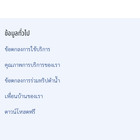
เป็นฝูงแล้ว ที่นี่ยังเป็นที่อยู่ประจำของเต่าทะเลจำนวนมาก จน
นักดำน้ำจะพบเห็นเต่าทะเลได้เกือบทุกไดฟ์ ไดฟ์ละหลายตัว
ทั้งเต่ากระและเต่าตนุ (เกาะส่วนใหญ่ในฟิลิปปินส์เป็นพื้นที่
วางไข่ของเต่าทะเล) บางจุดดำน้ำที่เกาะนี้ยังมีฝูงกระมงตาโต
(Bigeye Trevally) ฝูงใหญ่ที่พบได้ใกล้ผิวน้ำ
แต่ละไดฟ์ไซต์รอบเกาะ Apo Island มีภูมิทัศน์ใต้น้ำแตกต่าง
กันไป มีอยู่จุดหนึ่งที่เป็นพื้นทรายสีดำมีฟองอากาศผุดขึ้นมา
จากพื้นทรายตลอดเวลา และถ้าเอามือซุกลงไปใต้พื้นทรายก็
จะรู้สึกอุ่นๆ ด้วย นอกจากนี้แล้ว ถ้าโชคดีอาจได้พบฉลามวาฬ
หรือกระเบนแมนต้าว่ายน้ำผ่านมาข้างๆ เกาะบ้างเหมือนกัน
(ต้องโชคดีมากๆ เลยนะ)