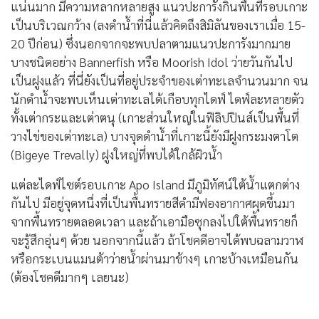
การดำน้ำที่นี่ส่วนใหญ่จะเป็น boat dive คือ นั่งเรือ Banca
ออกไปดำน้ำตามจุดดำน้ำต่างๆ มีเพียงบางจุดซึ่งต้องเดินลง
จากชายหาดไป (ส่วนใหญ่ก็คือ house reef หน้ารีสอร์ท
นั่นเอง)
จุดดำน้ำที่นี่ส่วนใหญ่จะจัดไว้เป็นเขตรักษาพันธุ์สัตว์น้ำขนาด
เล็ก (เล็กมากคือกว้างยาวหลักร้อยเมตรเท่านั้น) แต่ละเขตจะ
มีเจ้าหน้าที่คอยดูแล และเก็บค่าธรรมเนียมการเข้ามาดำน้ำ
ของนักท่องเที่ยว ซึ่งค่าธรรมเนียมเหล่านี้จะถูกใช้เพื่อการ
ทำงานในพื้นที่นั้นเลย โดยไม่ต้องส่งเข้าส่วนกลางแต่อย่างใด
Apo Island เป็นเกาะที่มีแนวปะการังอุดมสมบูรณ์และหนา
แน่นมาก มีความหลากหลายสูง แนวปะการังกินพื้นที่รอบเกาะ
เป็นบริเวณกว้าง (ลงดำน้ำที่นี่แล้วคิดถึงสิมิลันของเราเมื่อ 15-
20 ปีก่อน) ซึ่งนอกจากจะพบปลาตามแนวปะการังมากมาย
บางชนิดอย่าง Bannerfish หรือ Moorish Idol ว่ายวันกันไป