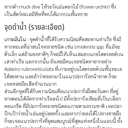
หากดำ muck dive ให้ระวังเม่นดอกไม้ (flower urchin) ซึ่ง
เป็นสัตว์ทะเลมีพิษที่พบได้มากบนพื้นทราย
จุดดำน้ำ (รายละเอียด)
เกาะมันใน
: จุดดำน้ำที่ได้รับความนิยมคือสะพานท่าเรือ ซึ่งมี
ทากทะเลที่น่าสนใจหลายชนิด เช่น
Unidentia spp.
ที่แม้จะ
ตัวเล็ก แต่ถ้ามองหาดีๆ ก็จะมีให้เห็นเสมอบนกอไฮดรอยด์บน
เสาท่าเรือ นอกจากนั้น ยังเคยมีคนเจอชนิดหายากอย่าง
Kabeiro rubroreticulat
a ที่เกาะอยู่บนไฮดรอยด์บนพื้นทะเล
ใต้สะพาน และถ้าว่ายออกมาในแนวปะการังหน้าหาด ก็จะ
เจอหอยมือเสือจำนวนมาก
ส่วนอีกจุดที่ได้รับความนิยมคือแนวปะการังฝั่งตะวันตก ที่อยู่
ทางตอนใต้ถัดจากท่าเรือลงไป มีทั้งปะการังเทียมที่เป็นบล็อก
คอนกรีต ที่มีปะการังหลายชนิดลงเกาะตามธรรมชาติ เจอปลา
ปักเป้าว่ายน้ำเล่นอยู่บ่อยครั้ง และหากว่ายลงใต้ไปทางชายฝั่ง
ก็จะเจอแนวปะการังที่อุดมสมบูรณ์ที่สุดแห่งหนึ่งในแถบนี้ ทั้ง