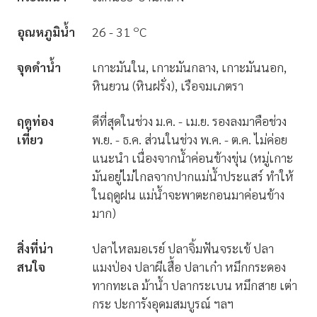
๐
อุณหภูมิน้ำ
26 - 31
C
จุดดำน้ำ
เกาะมันใน, เกาะมันกลาง, เกาะมันนอก,
หินยวน (หินฝรั่ง), เรือจมเภตรา
ฤดูท่อง
ดีที่สุดในช่วง ม.ค. - เม.ย. รองลงมาคือช่วง
เที่ยว
พ.ย. - ธ.ค. ส่วนในช่วง พ.ค. - ต.ค. ไม่ค่อย
แนะนำ เนื่องจากน้ำค่อนข้างขุ่น (หมู่เกาะ
มันอยู่ไม่ไกลจากปากแม่น้ำประแสร์ ทำให้
ในฤดูฝน แม่น้ำจะพาตะกอนมาค่อนข้าง
มาก)
สิ่งที่น่า
ปลาไหลมอเรย์ ปลาจิ้มฟันจระเข้ ปลา
สนใจ
แมงป่อง ปลาผีเสื้อ ปลาเก๋า หมึกกระดอง
ทากทะเล ม้าน้ำ ปลากระเบน หมึกสาย เต่า
กระ ปะการังอุดมสมบูรณ์ ฯลฯ