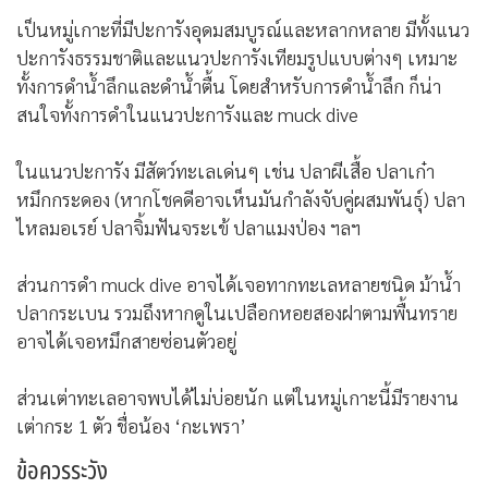
เป็นหมู่เกาะที่มีปะการังอุดมสมบูรณ์และหลากหลาย มีทั้งแนว
ปะการังธรรมชาติและแนวปะการังเทียมรูปแบบต่างๆ เหมาะ
ทั้งการดำน้ำลึกและดำน้ำตื้น โดยสำหรับการดำน้ำลึก ก็น่า
สนใจทั้งการดำในแนวปะการังและ muck dive
ในแนวปะการัง มีสัตว์ทะเลเด่นๆ เช่น ปลาผีเสื้อ ปลาเก๋า
หมึกกระดอง (หากโชคดีอาจเห็นมันกำลังจับคู่ผสมพันธุ์) ปลา
ไหลมอเรย์ ปลาจิ้มฟันจระเข้ ปลาแมงป่อง ฯลฯ
ส่วนการดำ muck dive อาจได้เจอทากทะเลหลายชนิด ม้าน้ำ
ปลากระเบน รวมถึงหากดูในเปลือกหอยสองฝาตามพื้นทราย
อาจได้เจอหมึกสายซ่อนตัวอยู่
ส่วนเต่าทะเลอาจพบได้ไม่บ่อยนัก แต่ในหมู่เกาะนี้มีรายงาน
เต่ากระ 1 ตัว ชื่อน้อง ‘กะเพรา’
ข้อควรระวัง