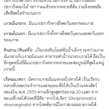
ปะการังโขด ปะการังวงแหวน ปะการังจาน ปะการังสมอง
ปะการังดอกไม้ ฯลฯ รวมแล้วหลากหลายสีสัน รวมถึงหอยมือ
เสือสีสดใสจำนวนมาก
เกาะมันกลาง
: มีแนวปะการังทางฝั่งตะวันออกของเกาะ
เกาะมันนอก
: มีแนวปะการังทั้งทางฝั่งตะวันตกและตะวันออก
ของเกาะ
หินยวน (หินฝรั่ง)
: เป็นกองหินโผล่พ้นน้ำเล็กๆ ระหว่างเกาะ
มันกลางกับเกาะมันนอก สามารถดำน้ำวนรอบเกาะได้ ถือเป็น
อีกจุดหนึ่งที่มีแนวปะการังหลากหลายและสมบูรณ์ที่สุดในหมู่
เกาะนี้
เรือจมเภตรา
: ถัดจากเกาะมันนอกลงไปทางใต้ เป็นเรือรบ
หลวงที่ปลดประจำการและจมลงเพื่อให้เป็นบ้านของสัตว์
ทะเลใน พ.ศ. 2555 ความลึกสูงสุดประมาณ 20 เมตร ทาก
ทะเลที่เจอได้บ่อยที่นี่คือ ‘ทากไข่เจียว’ (
Doriprismatica
atromarginata
) หากโชคดีอาจมีโอกาสเจอฉลามวาฬได้