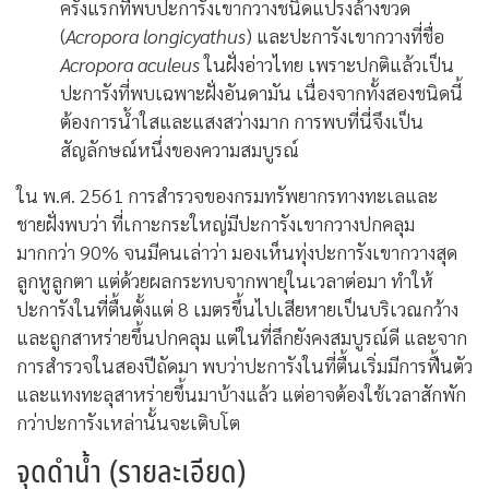
ครั้งแรกที่พบปะการังเขากวางชนิดแปรงล้างขวด
(
Acropora longicyathus
) และปะการังเขากวางที่ชื่อ
Acropora aculeus
ในฝั่งอ่าวไทย เพราะปกติแล้วเป็น
ปะการังที่พบเฉพาะฝั่งอันดามัน เนื่องจากทั้งสองชนิดนี้
ต้องการน้ำใสและแสงสว่างมาก การพบที่นี่จึงเป็น
สัญลักษณ์หนึ่งของความสมบูรณ์
ใน พ.ศ. 2561 การสำรวจของกรมทรัพยากรทางทะเลและ
ชายฝั่งพบว่า ที่เกาะกระใหญ่มีปะการังเขากวางปกคลุม
มากกว่า 90% จนมีคนเล่าว่า มองเห็นทุ่งปะการังเขากวางสุด
ลูกหูลูกตา แต่ด้วยผลกระทบจากพายุในเวลาต่อมา ทำให้
ปะการังในที่ตื้นตั้งแต่ 8 เมตรขึ้นไปเสียหายเป็นบริเวณกว้าง
และถูกสาหร่ายขึ้นปกคลุม แต่ในที่ลึกยังคงสมบูรณ์ดี และจาก
การสำรวจในสองปีถัดมา พบว่าปะการังในที่ตื้นเริ่มมีการฟื้นตัว
และแทงทะลุสาหร่ายขึ้นมาบ้างแล้ว แต่อาจต้องใช้เวลาสักพัก
กว่าปะการังเหล่านั้นจะเติบโต
จุดดำน้ำ (รายละเอียด)