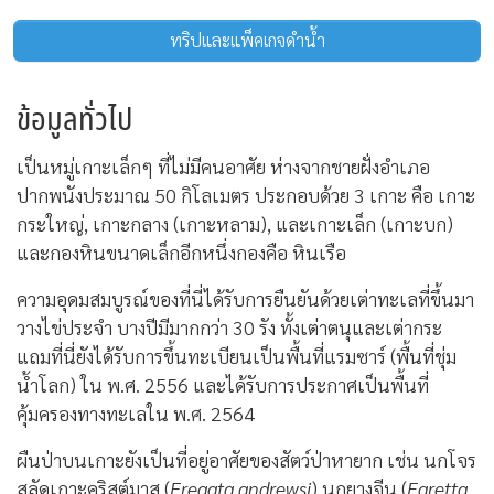
ทริปและแพ็คเกจดำน้ำ
ข้อมูลทั่วไป
เป็นหมู่เกาะเล็กๆ ที่ไม่มีคนอาศัย ห่างจากชายฝั่งอำเภอ
ปากพนังประมาณ 50 กิโลเมตร ประกอบด้วย 3 เกาะ คือ เกาะ
กระใหญ่, เกาะกลาง (เกาะหลาม), และเกาะเล็ก (เกาะบก)
และกองหินขนาดเล็กอีกหนึ่งกองคือ หินเรือ
ความอุดมสมบูรณ์ของที่นี่ได้รับการยืนยันด้วยเต่าทะเลที่ขึ้นมา
วางไข่ประจำ บางปีมีมากกว่า 30 รัง ทั้งเต่าตนุและเต่ากระ
แถมที่นี่ยังได้รับการขึ้นทะเบียนเป็นพื้นที่แรมซาร์ (พื้นที่ชุ่ม
น้ำโลก) ใน พ.ศ. 2556 และได้รับการประกาศเป็นพื้นที่
คุ้มครองทางทะเลใน พ.ศ. 2564
ผืนป่าบนเกาะยังเป็นที่อยู่อาศัยของสัตว์ป่าหายาก เช่น นกโจร
สลัดเกาะคริสต์มาส (
Fregata andrewsi
) นกยางจีน (
Egretta