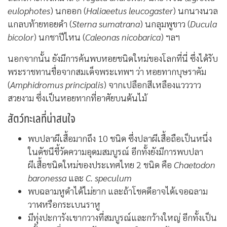
eulophotes
) นกออก (
Haliaeetus leucogaster
) นกนางนวล
แกลบท้ายทอยดำ (
Sterna sumatrana
) นกลุมพูขาว (
Ducula
bicolor
) นกชาปีไหน (
Caleonas nicobarica
) ฯลฯ
นอกจากนั้น ยังมีการค้นพบหอยชนิดใหม่ของโลกที่นี่ ซึ่งได้รับ
พระราชทานชื่อจากสมเด็จพระเทพฯ ว่า หอยทากบุษราคัม
(
Amphidromus principalis
) จากเปลือกสีเหลืองแวววาว
สวยงาม ซึ่งเป็นหอยทากที่อาศัยบนต้นไม้
สัตว์ทะเลที่น่าสนใจ
พบปลาผีเสื้อมากถึง 10 ชนิด ซึ่งปลาผีเสื้อถือเป็นหนึ่ง
ในดัชนีชี้วัดความอุดมสมบูรณ์ อีกทั้งยังมีการพบปลา
ผีเสื้อชนิดใหม่ของประเทศไทย 2 ชนิด คือ
Chaetodon
baronessa
และ
C. speculum
พบฉลามหูดำได้ไม่ยาก และถ้าโชคดีอาจได้เจอฉลาม
วาฬหรือกระเบนราหู
มีทุ่งปะการังเขากวางที่สมบูรณ์และกว้างใหญ่ อีกทั้งเป็น