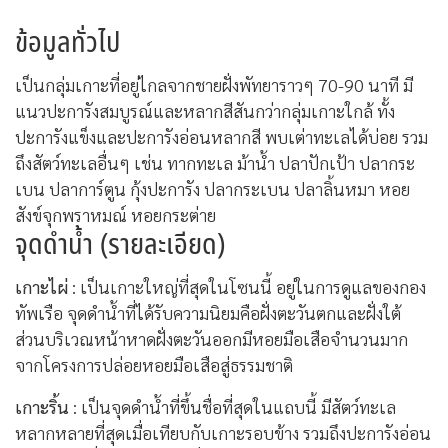
ข้อมูลทั่วไป
เป็นกลุ่มเกาะที่อยู่ไกลจากชายฝั่งพัทยาราวๆ 70-90 นาที มี
แนวปะการังสมบูรณ์และหลากสีสันกว่ากลุ่มเกาะใกล้ ทั้ง
ปะการังแข็งและปะการังอ่อนหลากสี พบเต่าทะเลได้บ่อย รวม
ถึงสัตว์ทะเลอื่นๆ เช่น ทากทะเล ม้าน้ำ ปลาปักเป้า ปลากระ
เบน ปลาการ์ตูน กุ้งปะการัง ปลากระเบน ปลาลิ้นหมา หอย
สังข์จุกพราหมณ์ หอยกระต่าย
จุดดำน้ำ (รายละเอียด)
เกาะไผ่
: เป็นเกาะใหญ่ที่สุดในโซนนี้ อยู่ในการดูแลของกอง
ทัพเรือ จุดดำน้ำที่ได้รับความนิยมคือฝั่งตะวันตกและฝั่งใต้
ส่วนบริเวณหน้าหาดฝั่งตะวันออกมีหอยมือเสือจำนวนมาก
จากโครงการปล่อยหอยมือเสือสู่ธรรมชาติ
เกาะริ้น
: เป็นจุดดำน้ำที่ขึ้นชื่อที่สุดในแถบนี้ มีสัตว์ทะเล
หลากหลายที่สุดเมื่อเทียบกับเกาะรอบข้าง รวมถึงปะการังอ่อน