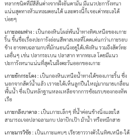
หลากชนิดที่มีสีสันต่างจากฝั่งอันดามัน มีแนวปะการังหนา
แน่นสุดทางหัวแหลมตอนใต้ และตรงนี้ก็เจอเต่าทะเลได้
บ่อยๆ
เกาะลอมฟาง
: เป็นกองหินโผล่พ้นน้ำทางทิศเหนือของเกาะ
ริ้น ขึ้นชื่อเรื่องปะการังอ่อนสีพาสเทลที่โดดเด่นกว่าเกาะรอบ
ข้าง อาจพบฉลามกบที่มักนอนนิ่งอยู่ใต้เพิงหิน รวมถึงสัตว์ทะ
เลอื่นๆ เช่น ปลากระเบน ปลาสาก ทากทะเล โดยมีแนว
ปะการังหนาแน่นที่สุดในฝั่งตะวันออกของเกาะ
เกาะยักกระโดง
: เป็นกองหินเหนือน้ำทางใต้ของเกาะริ้น ซึ่ง
นอกจากสัตว์น้ำแล้ว เราจะได้เห็นลูกปืนใหญ่มากมายเกลื่อน
พื้นน้ำ ซึ่งเป็นหลักฐานหลงเหลือจากการซ้อมรบของกองทัพ
เรือ
เกาะกลึงบาดาล
: เป็นเกาะเล็กๆ ที่น้ำค่อนข้างนิ่งและใส
สามารถเจอปลาฉลามกบ ปลาปักเป้า ม้าน้ำ หรือหมึกสาย
เกาะมารวิชัย
: เป็นเกาะแคบๆ เรียวยาววางตัวในทิศเหนือ-ใต้