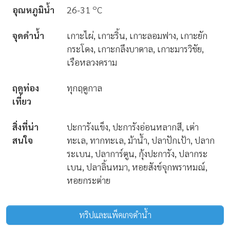
๐
อุณหภูมิน้ำ
26-31
C
จุดดำน้ำ
เกาะไผ่, เกาะริ้น, เกาะลอมฟาง, เกาะยัก
กระโดง, เกาะกลึงบาดาล, เกาะมารวิชัย,
เรือหลวงคราม
ฤดูท่อง
ทุกฤดูกาล
เที่ยว
สิ่งที่น่า
ปะการังแข็ง, ปะการังอ่อนหลากสี, เต่า
สนใจ
ทะเล, ทากทะเล, ม้าน้ำ, ปลาปักเป้า, ปลาก
ระเบน, ปลาการ์ตูน, กุ้งปะการัง, ปลากระ
เบน, ปลาลิ้นหมา, หอยสังข์จุกพราหมณ์,
หอยกระต่าย
ทริปและแพ็คเกจดำน้ำ