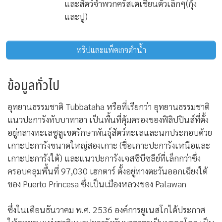
และสัตว์จำพวกครัสเตเชียนตัวเล็กๆ(กุ้ง
และปู)
ทริปและแพ็คเกจดำน้ำ
ข้อมูลทั่วไป
อุทยานธรรมชาติ Tubbataha หรือที่เรียกว่า อุทยานธรรมชาติ
แนวปะการังทับบาทาฮา เป็นพื้นที่คุ้มครองของฟิลิปปินส์ที่ตั้ง
อยู่กลางทะเลซูลูเขตรักษาพันธุ์สัตว์ทะเลและนกประกอบด้วย
เกาะปะการังขนาดใหญ่สองเกาะ (ชื่อเกาะปะการังเหนือและ
เกาะปะการังใต้) และแนวปะการังเจสซีบีซลีย์ที่เล็กกว่าซึ่ง
ครอบคลุมพื้นที่ 97,030 เฮกตาร์ ตั้งอยู่ทางตะวันออกเฉียงใต้
ของ Puerto Princesa ซึ่งเป็นเมืองหลวงของ Palawan
ซึ่งในเดือนธันวาคม พ.ศ. 2536 องค์การยูเนสโกได้ประกาศ