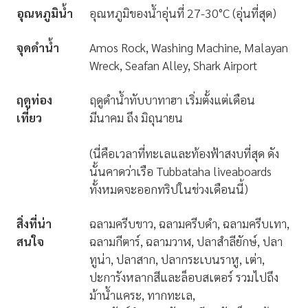
อุณหภูมิน้ำ
อุณหภูมิของน้ำอุ่นที่ 27-30°C (อุ่นที่สุด)
จุดดำน้ำ
Amos Rock, Washing Machine, Malayan
Wreck, Seafan Alley, Shark Airport
ฤดูท่อง
ฤดูดำน้ำทับบาทาฮา เริ่มตั้งแต่เดือน
เที่ยว
มีนาคม ถึง มิถุนายน
(นี่คือเวลาที่ทะเลและท้องฟ้าสงบที่สุด ดัง
นั้นคาดว่าเรือ Tubbataha liveaboards
ทั้งหมดจะออกทริปในช่วงเดือนนี้)
สิ่งที่น่า
ฉลามครีบขาว, ฉลามครีบดำ, ฉลามครีบเทา,
สนใจ
ฉลามกีตาร์, ฉลามวาฬ, ปลาสำลียักษ์, ปลา
ทูน่า, ปลาสาก, ปลากระเบนราหู, เต่า,
ปะการังหลากสีและล็อบสเตอร์ รวมไปถึง
ม้าน้ำแคระ, ทากทะเล,