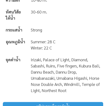
ทัศนวิสัย
30-60 m.
ใต้น้ำ
กระแสน้ำ
Strong
อุณหภูมิน้ำ
Summer: 28 C
Winter: 22 C
จุดดำน้ำ
Irizaki, Palace of Light, Diamond,
Sabashi, Ruins, Five fingers, Kubura Bali,
Dannu Beach, Dannu Drop,
Umabanazaki, Umabana Higashi, Horse
Nose Double Arch, Windmill, Temple of
Light, Northest Root