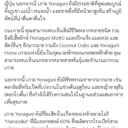
ญี่ปุ่น นอกจากนี้ เกาะ Yonaguni ยังมีธรรมชาติที่อุดมสมบูรณ์
ทั้งภูเขา แม่น้ำ หนองน้ำ และชายฝั่งที่มีหน้าผาสูงชัน สร้างภูมิ
ทัศน์ที่น่าตื่นตาตื่นใจ
บนเกาะนี้ คุณสามารถพบเห็นสิ่งมีชีวิตหลากหลายชนิด รวม
ถึงผีเสื้อยักษ์ (Yonaguni Moth) แมลงปีกแข็ง แมลงปอ และ
สัตว์อื่นๆ อีกมากมาย รวมถึง Coconut Crabs และ Yonaguni
Horse เกาะแห่งนี้ยังเป็นจุดแวะพักของนกอพยพอีกด้วย คุณ
สามารถพบเห็นนกหลากหลายสายพันธุ์และจำนวนมากบน
เกาะ
นอกจากนี้ เกาะ Yonaguni ยังมีพืชพรรณหายากมากมาย เช่น
ดอกลิลลี่ทรัมเป็ตที่เบ่งบานในช่วงต้นฤดูร้อน และหญ้าอายุยืน
(ดอกโบตั๋น) ซึ่งกำลังได้รับความสนใจในฐานะส่วนผสมอาหาร
เพื่อสุขภาพ
เกาะ Yonaguni ยังมีชื่อเสียงในเรื่องของเหล้าอะวะโมริ
"Hanazake" ที่มีแอลกอฮอล์ 60% ซึ่งผลิตจากโรงเบียร์สาม