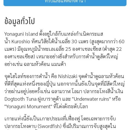
ทริปและแพ็คเกจดำน้ำ
ข้อมูลทั่วไป
Yonaguni Island ตั้งอยู่ใกล้กับแหล่งกำเนิดกระแส
น้ำ Kuroshio ทัศนวิสัยใต้น้ำเฉลี่ย 30 เมตร (สูงสุดมากกว่า 60
เมตร) มีอุณหภูมิน้ำทะเลเฉลี่ย 25 องศาเซลเซียส (ต่ำสุด 22
องศาเซลเซียส) เหมาะอย่างยิ่งสำหรับการดำน้ำดูสัตว์ใหญ่
อย่างเช่น ฉลามหัวค้อน แมนต้า
จุดไฮไลท์ของการดำน้ำ คือ Nishizaki จุดดำน้ำดูฉลามหัวค้อน
ที่ดีที่สุดแห่งหนึ่งของญี่ปุ่น นอกจากนั้นยังเป็นจุดที่มีสัตว์ใหญ่
ว่ายผ่านอยู่บ่อยครั้งเช่น ฉลามวาฬ โลมา ปลากระโทงสีน้ำเงิน
Dogtooth Tuna ฝูงบาราคูด้า และ "Underwater ruins" หรือ
"Yonaguni Monument" ที่โด่งดังระดับโลก
เกาะแห่งนี้ยังเป็นเกาะประมงที่เฟื่องฟู โดยเฉพาะการจับ
ปลากระโทงดาบ (Swordfish) ซึ่งมีปริมาณการจับสูงสุดใน