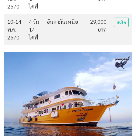
2570
ไดฟ์
10-14
4 วัน
อันดามันเหนือ
29,000
สนใจ
พ.ค.
14
บาท
2570
ไดฟ์