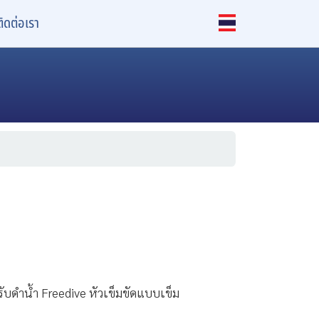
ติดต่อเรา
หรับดำน้ำ Freedive หัวเข็มขัดแบบเข็ม