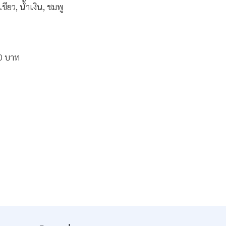
เขียว, น้ำเงิน, ชมพู
0 บาท