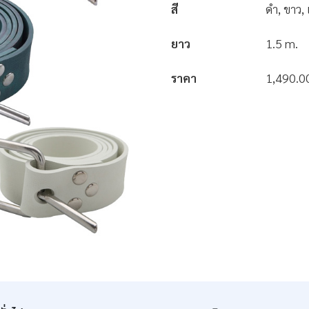
สี
ดำ, ขาว, 
ยาว
1.5 m.
ราคา
1,490.0