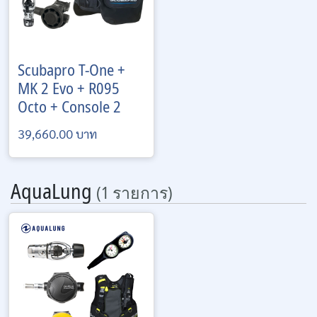
Scubapro
T-One +
MK 2 Evo + R095
Octo + Console 2
39,660.00 บาท
AquaLung
(1 รายการ)