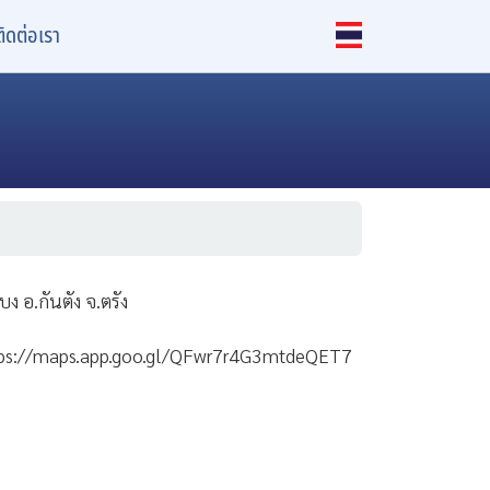
ติดต่อเรา
ิบง อ.กันตัง จ.ตรัง
tps://maps.app.goo.gl/QFwr7r4G3mtdeQET7