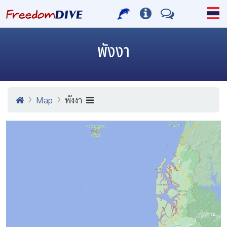
พังงา
Map
พังงา