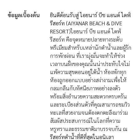
ข้อมูลเบื้องต้น
ยินดีต้อนรับสู่ ไอยนาร์ บีช แอนด์ ไดฟ์
รีสอร์ท (AIYANAR BEACH & DIVE
RESORT)
ไอยนาร์ บีช แอนด์ ไดฟ์
รีสอร์ท คือจุดหมายปลายทางระดับ
พรีเมียมสำหรับเหล่านักดำน้ำและผู้รัก
การพักผ่อน ที่เรามุ่งมั่นจะทำให้ช่วง
เวลาบนฝั่งของคุณนั้นน่าประทับใจไม่
แพ้ความสุขตอนอยู่ใต้น้ำ ห้องพักทุก
ห้องถูกออกแบบอย่างสง่างามเพื่อให้
กลมกลืนกับทัศนียภาพอย่างลงตัว
พร้อมสิ่งอำนวยความสะดวกครบครัน
และระเบียงส่วนตัวที่คุณสามารถชมวิว
ทะเลที่สวยงามจนต้องตกตะลึงมาร่วม
สัมผัสประสบการณ์ในโลกที่ความ
หรูหราและธรรมชาติมาบรรจบกัน ณ
รีสอร์ทดำน้ำที่ดีที่สุดในอนิเลา