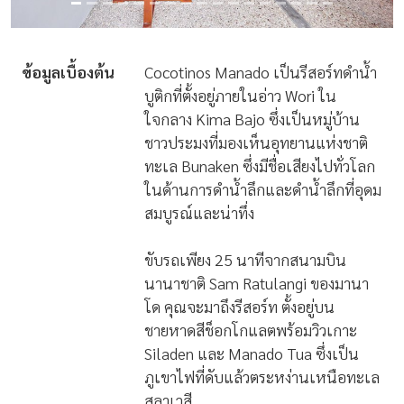
ข้อมูลเบื้องต้น
Cocotinos Manado เป็นรีสอร์ทดำน้ำ
บูติกที่ตั้งอยู่ภายในอ่าว Wori ใน
ใจกลาง Kima Bajo ซึ่งเป็นหมู่บ้าน
ชาวประมงที่มองเห็นอุทยานแห่งชาติ
ทะเล Bunaken ซึ่งมีชื่อเสียงไปทั่วโลก
ในด้านการดำน้ำลึกและดำน้ำลึกที่อุดม
สมบูรณ์และน่าทึ่ง
ขับรถเพียง 25 นาทีจากสนามบิน
นานาชาติ Sam Ratulangi ของมานา
โด คุณจะมาถึงรีสอร์ท ตั้งอยู่บน
ชายหาดสีช็อกโกแลตพร้อมวิวเกาะ
Siladen และ Manado Tua ซึ่งเป็น
ภูเขาไฟที่ดับแล้วตระหง่านเหนือทะเล
สุลาเวสี