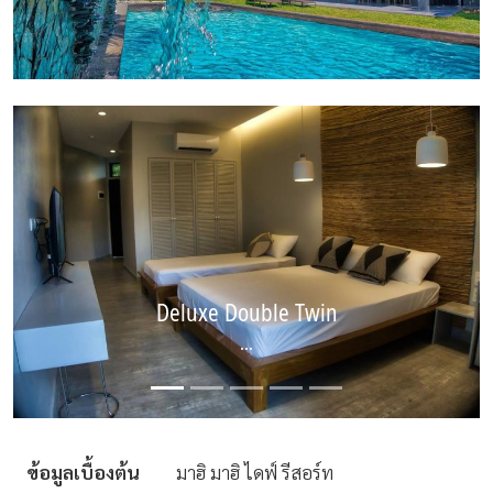
Deluxe Double Twin
...
ข้อมูลเบื้องต้น
มาฮิ มาฮิ ไดฟ์ รีสอร์ท