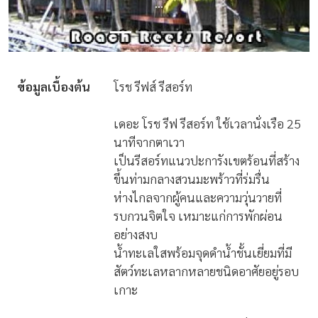
...
ข้อมูลเบื้องต้น
โรช รีฟส์ รีสอร์ท
เดอะ โรช รีฟ รีสอร์ท ใช้เวลานั่งเรือ 25
นาทีจากตาเวา
เป็นรีสอร์ทแนวปะการังเขตร้อนที่สร้าง
ขึ้นท่ามกลางสวนมะพร้าวที่ร่มรื่น
ห่างไกลจากผู้คนและความวุ่นวายที่
รบกวนจิตใจ เหมาะแก่การพักผ่อน
อย่างสงบ
น้ำทะเลใสพร้อมจุดดำน้ำชั้นเยี่ยมที่มี
สัตว์ทะเลหลากหลายชนิดอาศัยอยู่รอบ
เกาะ