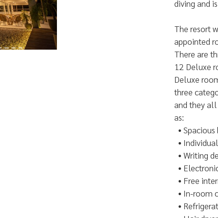
diving and i
The resort 
appointed r
There are th
12 Deluxe r
Deluxe room
three catego
and they all
as:
• Spacious
• Individual
• Writing d
• Electroni
• Free inter
• In-room co
• Refrigerat