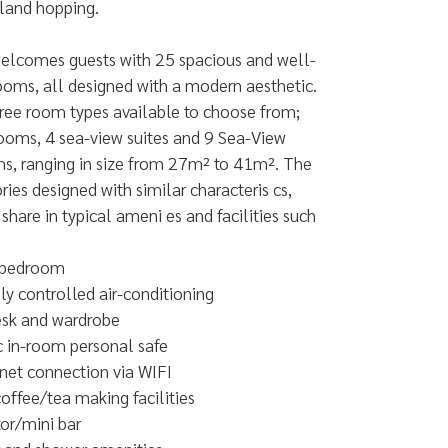
sland hopping.
welcomes guests with 25 spacious and well-
ooms, all designed with a modern aesthetic.
ree room types available to choose from;
ooms, 4 sea-view suites and 9 Sea-View
s, ranging in size from 27m² to 41m². The
ries designed with similar characteris cs,
 share in typical ameni es and facilities such
 bedroom
ly controlled air-conditioning
esk and wardrobe
c in-room personal safe
net connection via WIFI
ffee/tea making facilities
or/mini bar