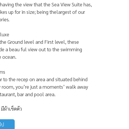
aving the view that the Sea View Suite has,
kes up for in size; being thelargest of our
ries.
luxe
he Ground level and First level, these
de a beau ful view out to the swimming
e ocean.
ms
 to the recep on area and situated behind
w room, you’re just a moments’ walk away
taurant, bar and pool area.
 มีผ้าเช็ดตัว
ริป