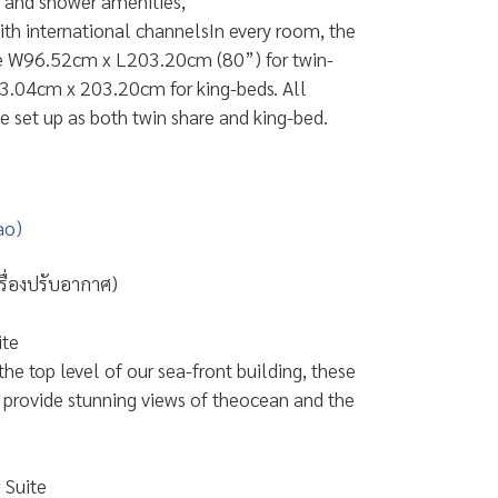
r and shower amenities,
th international channelsIn every room, the
re W96.52cm x L203.20cm (80”) for twin-
3.04cm x 203.20cm for king-beds. All
 set up as both twin share and king-bed.
ao)
ครื่องปรับอากาศ)
ite
he top level of our sea-front building, these
 provide stunning views of theocean and the
 Suite