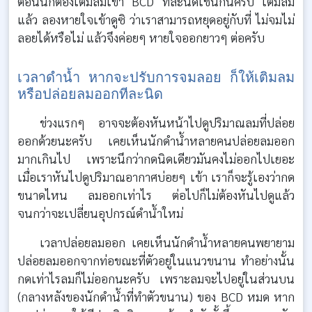
ตอนนี้ก็ต้องเติมลมเข้า BCD ทีละนิดเช่นกันครับ เติมลม
แล้ว ลองหายใจเข้าดูซิ ว่าเราสามารถหยุดอยู่กับที่ ไม่จมไม่
ลอยได้หรือไม่ แล้วจึงค่อยๆ หายใจออกยาวๆ ต่อครับ
เวลาดำน้ำ หากจะปรับการจมลอย ก็ให้เติมลม
หรือปล่อยลมออกทีละนิด
ช่วงแรกๆ อาจจะต้องหันหน้าไปดูปริมาณลมที่ปล่อย
ออกด้วยนะครับ เคยเห็นนักดำน้ำหลายคนปล่อยลมออก
มากเกินไป เพราะนึกว่ากดนิดเดียวมันคงไม่ออกไปเยอะ
เมื่อเราหันไปดูปริมาณอากาศบ่อยๆ เข้า เราก็จะรู้เองว่ากด
ขนาดไหน ลมออกเท่าไร ต่อไปก็ไม่ต้องหันไปดูแล้ว
จนกว่าจะเปลี่ยนอุปกรณ์ดำน้ำใหม่
เวลาปล่อยลมออก เคยเห็นนักดำน้ำหลายคนพยายาม
ปล่อยลมออกจากท่อขณะที่ตัวอยู่ในแนวขนาน ทำอย่างนั้น
กดเท่าไรลมก็ไม่ออกนะครับ เพราะลมจะไปอยู่ในส่วนบน
(กลางหลังของนักดำน้ำที่ทำตัวขนาน) ของ BCD หมด หาก