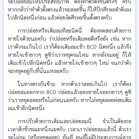
จะปล่อยลมให้มีประสิทธิภาพ ต้องทำตัวตั้งขึ้นตรงๆ ครับ
หากกลัวว่าทำตัวตั้งตรงแล้วจะลอยขึ้น ก็ให้ปักศีรษะดำดิ่งลง
ไปสักนิดหนึ่งก่อน แล้วค่อยงัดศีรษะขึ้นตั้งตรงครับ
การปล่อยหรือเติมลมทีละนิดนี่ ต้องทดสอบด้วยการ
หายใจด้วยนะครับ ว่าปล่อยหรือเติมพอดีหรือยัง เช่น หาก
เราตัวจมเกินไป เราก็ต้องเติมลมเข้า BCD นิดหนึ่ง แล้วจึง
หายใจเข้ายาวๆ ดูซิว่าเราหยุดจมไหม หากยังจมอยู่ ก็ให้
เติมเข้าไปอีกนิดหนึ่ง แล้วหายใจเข้ายาวๆ ใหม่ จนกว่าตัว
จะหยุดอยู่กับที่นั่นแหละครับ
ในทางตรงกันข้าม หากตัวเราลอยเกินไป เราก็ต้อง
ปล่อยลมออกจาก BCD ปล่อยแล้วลองหายใจออกยาวๆ ดูซิ
ว่าเราหยุดลอยหรือไม่ก่อนนะครับ หากไม่หยุดลอยค่อยเติม
ลมเข้าอีกนิดหนึ่ง
การปรับด้วยการเติมและปล่อยลมนี่ จำเป็นต้องรอ
เวลาสักชั่วขณะหนึ่งนะครับ เวลาเราปล่อยลมแล้วนี่ ตัวเรา
จะไม่จม (หรือหยุดลอย) ทันที คนที่ไม่มีประสบการณ์อาจ