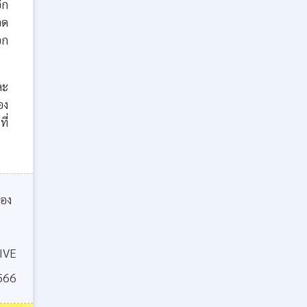
ีก
จด
อก
ละ
อง
ี่
ือง
IVE
566