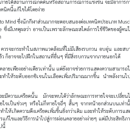
อยู่ภายใต้สถานการณ์กดดันหรือสถานการณ์การแข่งขัน จะมีอาการก
คนิคนี้แก้ไขได้โดยง่าย
 to Mind ซึ่งนักกีฬาส่วนมากจะตอบสนองต่อเทคนิคประเภท Musc
 ซึ่งมีเหตุผลว่า อาจเป็นเพราะลักษณะสไตล์การใช้ชีวิตของผู้คน
า
ฝึก ควรจะกระทำในสภาพแวดล้อมที่ไม่มีเสียงรบกวน อบอุ่น และสบ
้ว ก็อาจจะไปฝึกในสถานที่อื่นๆ ที่มีสิ่งรบกวนจากภายนอกได้
คลายเพียงอย่างเดียวเท่านั้น แต่ยังอาจช่วยการแสดงความสามารถใ
ี จะทำให้ระดับออกซิเจนในเลือดเพิ่มปริมาณมากขึ้น นำพลังงานไปส
นและมีความเครียดนั้น มักจะพบได้ว่าลักษณะการหายใจจะเปลี่ยน
ยใจเป็นช่วงๆ หรือไม่ก็หายใจถี่ๆ สั้นๆ จากหน้าอกส่วนบนเท่านั
ให้เกิดความตึงเครียดเพิ่มขึ้นยิ่งกว่าเดิม และทำให้ระดับการแส
รแก้ไขและวิธีการนำไปสู่การผ่อนคลายอย่างง่ายๆ แต่มีประสิทธิภ
นี้