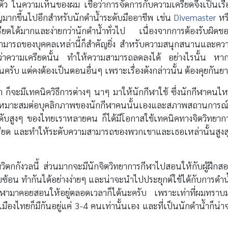
ว ในความเห็นของผม เชื่อว่าการจัดการกับความเครียดจึงเป็นเรื่
ญมากขึ้นไปอีกสำหรับนักดำน้ำระดับมืออาชีพ เช่น
Divemaster
หร
ียดได้มากและง่ายกว่านักดำน้ำทั่วไป เนื่องจากการต้องรับผิดช
ามารถของบุคคลเหล่านี้ก็สำคัญยิ่ง สำหรับความสนุกสนานและคว
ี่ว่าความเครียดนั้น ทำให้ความสามารถลดลงได้ อย่างไรนั้น หาก
รับ แต่คงต้องเป็นตอนอื่นๆ เพราะเรื่องดังกล่าวนั้น ต้องคุยกันย
า ก็จะมีเทคนิควิธีการต่างๆ นาๆ มาให้นักกีฬาใช้ ซึ่งนักกีฬาคนไ
มเหมาะสมต่อบุคลิกภาพของนักกีฬาคนนั้นเองและสภาพสถานการณ์ท
ดับสูงๆ ของไทยเราหลายคน ก็ได้มีโอกาสใช้เทคนิคทางจิตวิทยาก
ครียด และทำให้ระดับความสามารถของพวกเขาและเธอเหล่านั้นสูงส
ิตกกังวลนี้ ส่วนมากจะมีนักจิตวิทยาการกีฬาไปสอนให้กับผู้ฝึกส
ับซ้อน ทำกันได้อย่างง่ายๆ และน่าจะนำไปประยุกต์ใช้ได้กับการดำน
ารกีฬามาคอยสอนให้อยู่ตลอดเวลาก็ได้นะครับ เพราะเท่าที่ผมทราบ
ืองไทยก็มีกันอยู่แค่ 3-4 คนเท่านั้นเอง และที่เป็นนักดำน้ำก็น่า