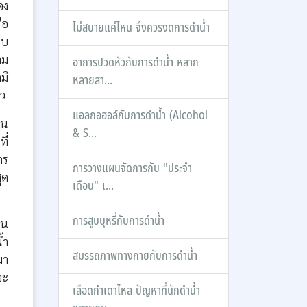
อง
ือ
ไม่สบายแค่ไหน จึงควรงดการดำน้ำ
อบ
าม
อาการปวดหัวกับการดำน้ำ หลาก
มี
หลายสา...
าว
แอลกอฮอล์กับการดำน้ำ (Alcohol
หน
& S...
ี่
าร
การวางแผนจัดการกับ "ประจำ
ุด
เดือน" เ...
การสูบบุหรี่กับการดำน้ำ
อน
้ำ
สมรรถภาพทางกายกับการดำน้ำ
มา
จะ
เลือดกำเดาไหล ปัญหาที่นักดำน้ำ