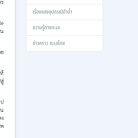
าร
เรื่องของอุปกรณ์ดำน้ำ
le
ความรู้ทางทะเล
ใน
ข่าวคราว ทะเลไทย
าย
ห้
ู่
ไป
้น
ดง
าพ