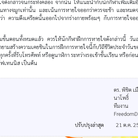
ดังกล่าวจนกระทั่งคล่อง จากนั้น ให้แนะนำกับนักกีฬาเพิ่มเติมอ
านทางจมูกเท่านั้น และเน้นการหายใจออกว่าควรจะช้า และหมด
นว่า ความตึงเครียดนั้นออกไปจากร่างกายพร้อมๆ กับการหายใจอ
มขั้นตอนทั้งหมดแล้ว ควรให้นักกีฬาฝึกการหายใจดังกล่าวนี้ วัน
พยายามสร้างความเคยชินในการฝึกการหายใจนี้กับวิถีชีวิตประจำวันข
ั้งที่รับโทรศัพท์ หรือดูนาฬิกา ระหว่างรอเข้าชั้นเรียน หรือก่อนท
ร์ฟเทนนิส เป็นต้น
ดร. พิชิต เม
นาโพธิ์
ทีมงาน
FreedomD
ปรับปรุงล่าสุด
21 ต.ค. 2