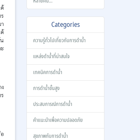
หลายคน...
ด้
าร
Categories
มา
ด้
ัน
ความรู้ทั่วไปเกี่ยวกับการดำน้ำ
จะ
แหล่งดำน้ำที่น่าสนใจ
เทคนิคการดำน้ำ
าง
การดำน้ำขั้นสูง
าร
ประสบการณ์การดำน้ำ
คำแนะนำเพื่อความปลอดภัย
ือ
สุขภาพกับการดำน้ำ