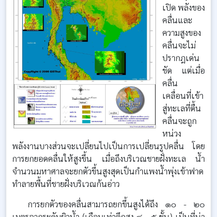
เปิด พลังของ
คลื่นและ
ความสูงของ
คลื่นจะไม่
ปรากฎเด่น
ชัด แต่เมื่อ
คลื่น
เคลื่อนที่เข้า
สู่ทะเลที่ตื้น
คลื่นจะถูก
หน่วง
พลังงานบางส่วนจะเปลี่ยนไปเป็นการเปลี่ยนรูปคลื่น โดย
การยกยอดคลื่นให้สูงขึ้น เมื่อถึงบริเวณชายฝั่งทะเล น้ำ
จำนวนมหาศาลจะยกตัวขึ้นสูงสุดเป็นกำแพงน้ำพุ่งเข้าฟาด
ทำลายพื้นที่ชายฝั่งบริเวณก้นอ่าว
การยกตัวของคลื่นสามารถยกขึ้นสูงได้ถึง ๑๐ - ๒๐
เมตรจากระดับผิวน้ำ (เกือบเท่าตึกสูง ๔ - ๕ ชั้น) เป็นที่น่า