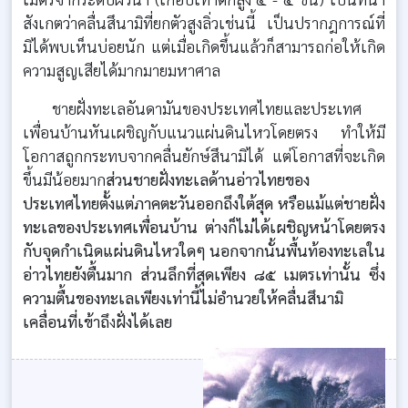
สังเกตว่าคลื่นสึนามิที่ยกตัวสูงลิ่วเช่นนี้ เป็นปรากฎการณ์ที่
มิได้พบเห็นบ่อยนัก แต่เมื่อเกิดขึ้นแล้วก็สามารถก่อให้เกิด
ความสูญเสียได้มากมายมหาศาล
ชายฝั่งทะเลอันดามันของประเทศไทยและประเทศ
เพื่อนบ้านหันเผชิญกับแนวแผ่นดินไหวโดยตรง ทำให้มี
โอกาสถูกกระทบจากคลื่นยักษ์สึนามิได้ แต่โอกาสที่จะเกิด
ขึ้นมีน้อยมาก
ส่วนชายฝั่งทะเลด้านอ่าวไทยของ
ประเทศไทยตั้งแต่ภาคตะวันออกถึงใต้สุด หรือแม้แต่ชายฝั่ง
ทะเลของประเทศเพื่อนบ้าน ต่างก็ไม่ได้เผชิญหน้าโดยตรง
กับจุดกำเนิดแผ่นดินไหวใดๆ นอกจากนั้นพื้นท้องทะเลใน
อ่าวไทยยังตื้นมาก ส่วนลึกที่สุดเพียง
๘๕ เมตรเท่านั้น ซึ่ง
ความตื้นของทะเลเพียงเท่านี้ไม่อำนวยให้คลื่นสึ
นามิ
เคลื่อนที่เข้าถึ
ง
ฝั่งได้เลย