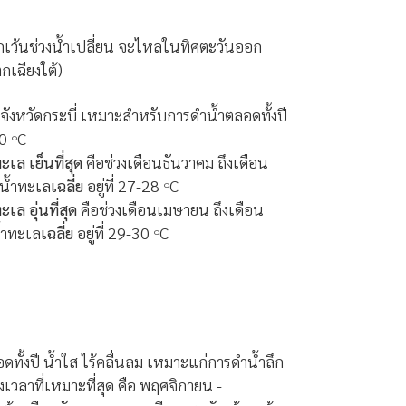
กเว้นช่วงน้ำเปลี่ยน จะไหลในทิศตะวันออก
กเฉียงใต้)
จังหวัดกระบี่ เหมาะสำหรับการดำน้ำตลอดทั้งปี
30
C
๐
ำทะเล
เย็นที่สุด
คือช่วงเดือนธันวาคม ถึงเดือน
ิน้ำทะเล
เฉลี่ย
อยู่ที่ 27-28
C
๐
ำทะเล
อุ่นที่สุด
คือช่วงเดือนเมษายน ถึงเดือน
้ำทะเล
เฉลี่ย
อยู่ที่ 29-30
C
๐
ทั้งปี น้ำใส ไร้คลื่นลม เหมาะแก่การดำน้ำลึก
งเวลาที่เหมาะที่สุด คือ พฤศจิกายน -