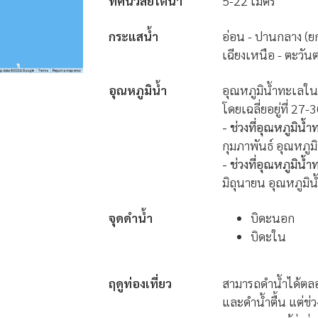
ทัศนวิสัยใต้น้ำ
5-22 เมตร
กระแสน้ำ
อ่อน - ปานกลาง (ย
เฉียงเหนือ - ตะวันต
อุณหภูมิน้ำ
อุณหภูมิน้ำทะเลใน
โดยเฉลี่ยอยู่ที่ 27-
- ช่วงที่อุณหภูมิน้
กุมภาพันธ์ อุณหภูม
- ช่วงที่อุณหภูมิน้
มิถุนายน อุณหภูมิน
จุดดำน้ำ
บิดะนอก
บิดะใน
ฤดูท่องเที่ยว
สามารถดำน้ำได้ตลอด
และดำน้ำตื้น แต่ช่ว