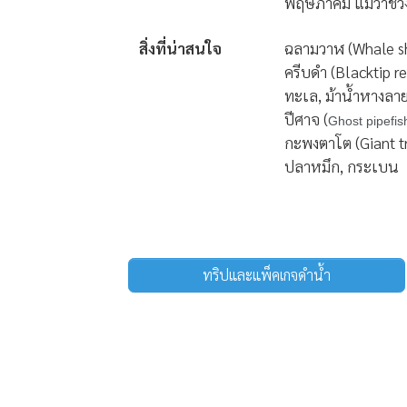
พฤษภาคม แม้ว่าช่ว
สิ่งที่น่าสนใจ
ฉลามวาฬ (Whale sh
ครีบดำ (Blacktip re
ทะเล, ม้าน้ำหางลาย 
ปีศาจ (
Ghost pipefis
กะพงตาโต (Giant tr
ปลาหมึก, กระเบน
ทริปและแพ็คเกจดำน้ำ