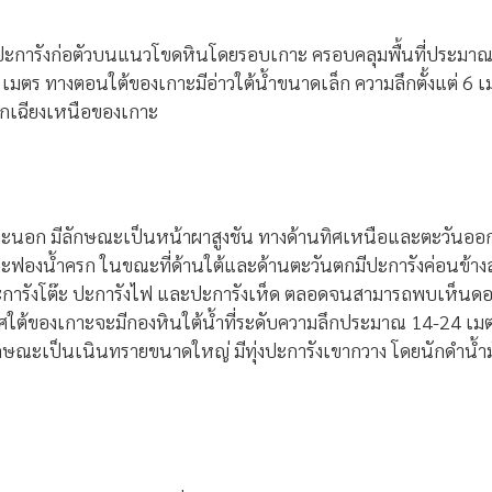
ชันที่มีปะการังก่อตัวบนแนวโขดหินโดยรอบเกาะ ครอบคลุมพื้นที่ป
เมตร ทางตอนใต้ของเกาะมีอ่าวใต้น้ำขนาดเล็ก ความลึกตั้งแต่ 6 เ
นตกเฉียงเหนือของเกาะ
บิดะนอก มีลักษณะเป็นหน้าผาสูงชัน ทางด้านทิศเหนือและตะวันออ
ฟองน้ำครก ในขณะที่ด้านใต้และด้านตะวันตกมีปะการังค่อนข้างสมบูร
 ปะการังโต๊ะ ปะการังไฟ และปะการังเห็ด ตลอดจนสามารถพบเห็นด
ใต้ของเกาะจะมีกองหินใต้น้ำที่ระดับความลึกประมาณ 14-24 เม
ลักษณะเป็นเนินทรายขนาดใหญ่ มีทุ่งปะการังเขากวาง โดยนักดำน้