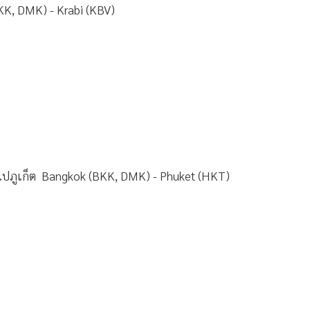
KK, DMK) - Krabi (KBV)
ไปภูเก็ต Bangkok (BKK, DMK) - Phuket (HKT)