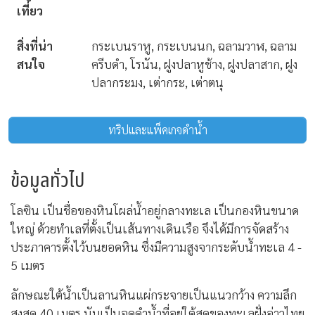
เที่ยว
สิ่งที่น่า
กระเบนราหู, กระเบนนก, ฉลามวาฬ, ฉลาม
สนใจ
ครีบดำ, โรนัน, ฝูงปลาหูช้าง, ฝูงปลาสาก, ฝูง
ปลากระมง, เต่ากระ, เต่าตนุ
ทริปและแพ็คเกจดำน้ำ
ข้อมูลทั่วไป
โลซิน เป็นชื่อของหินโผล่น้ำอยู่กลางทะเล เป็นกองหินขนาด
ใหญ่ ด้วยทำเลที่ตั้งเป็นเส้นทางเดินเรือ จึงได้มีการจัดสร้าง
ประภาคารตั้งไว้บนยอดหิน ซึ่งมีความสูงจากระดับน้ำทะเล 4 -
5 เมตร
ลักษณะใต้น้ำเป็นลานหินแผ่กระจายเป็นแนวกว้าง ความลึก
สูงสุด 40 เมตร นับเป็นจุดดำน้ำที่อยู่ใต้สุดของทะเลฝั่งอ่าวไทย