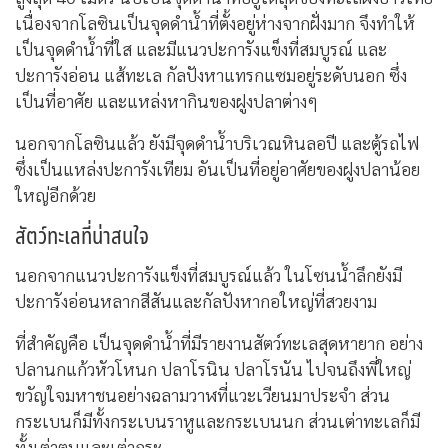
เนื่องจากโลซินเป็นจุดดำน้ำที่ตั้งอยู่ห่างจากฝั่งมาก จึงทำให้
เป็นจุดดำน้ำที่ใส และมีแนวปะการังแข็งที่สมบูรณ์ และ
ปะการังอ่อน แส้ทะเล กัลปังหาแทรกแซมอยู่ระดับนอก ซึ่ง
เป็นที่อาศัย และแหล่งหากินของฝูงปลาต่างๆ
นอกจากโลซินแล้ว ยังมีจุดดำน้ำบริเวณหินลอปี และตู้รถไฟ
ซึ่งเป็นแหล่งปะการังเทียม อันเป็นที่อยู่อาศัยของฝูงปลาน้อย
ใหญ่อีกด้วย
สัตว์ทะเลที่น่าสนใจ
นอกจากแนวปะการังแข็งที่สมบูรณ์แล้ว ในโซนน้ำลึกยังมี
ปะการังอ่อนหลากสีสันและกัลปังหากอใหญ่ที่สวยงาม
ที่สำคัญคือ เป็นจุดดำน้ำที่มีรายงานสัตว์ทะเลสุดหายาก อย่าง
ปลานกแก้วหัวโหนก ปลาโรนิน ปลาโรนัน ไปจนถึงพี่ใหญ่
ขวัญใจมหาชนอย่างฉลามวาฬที่แวะเวียนมาประจำ ส่วน
กระเบนก็มีทั้งกระเบนราหูและกระเบนนก ส่วนเต่าทะเลก็มี
ทั้งเต่าตนุและเต่ากระ