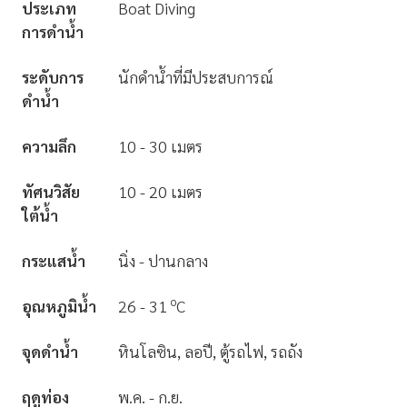
ประเภท
Boat Diving
การดำน้ำ
ระดับการ
นักดำน้ำที่มีประสบการณ์
ดำน้ำ
ความลึก
10 - 30 เมตร
ทัศนวิสัย
10 - 20 เมตร
ใต้น้ำ
กระแสน้ำ
นิ่ง - ปานกลาง
o
อุณหภูมิน้ำ
26 - 31
C
จุดดำน้ำ
หินโลซิน, ลอปี, ตู้รถไฟ, รถถัง
ฤดูท่อง
พ.ค. - ก.ย.