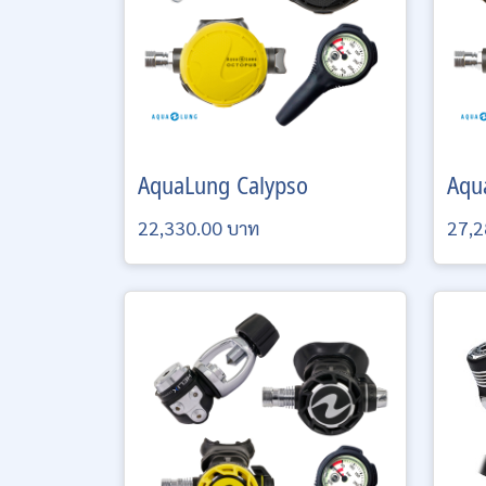
AquaLung
Calypso
Aqu
22,330.00 บาท
27,2