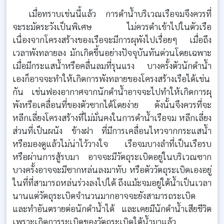
เมื่อทราบเช่นนี้แล้ว การดำน้ำบริเวณเรือจมจึงควรที่
จะระมัดระวังเป็นพิเศษ ไม่ควรดำเข้าไปในตัวเรือ
เนื่องจากโครงสร้างของเรือจะมีการผุพังไปเรื่อยๆ เมื่อถึง
เวลาพังทลายลง มักเกิดขึ้นอย่างปัจจุบันทันด่วนโดยเฉพาะ
เมื่อมีกระแสน้ำหรือคลื่นลมที่รุนแรง บางครั้งตัวนักดำน้ำ
เองก็อาจจะทำให้เกิดการพังทลายของโครงสร้างเรือได้เช่น
กัน เช่นฟองอากาศจากนักดำน้ำอาจจะไปทำให้เกิดการผุ
พังหรือเคลื่อนที่ของตัวซากได้โดยง่าย ดังนั้นจึงควรที่จะ
หลีกเลี่ยงโครงสร้างที่ไม่มั่นคงในการดำน้ำเรือจม หลีกเลี่ยง
ส่วนที่เป็นผนัง ข้างฝา ที่มีการเคลื่อนไหวจากกระแสน้ำ
หรือมองดูแล้วไม่น่าไว้วางใจ เรือจมบางลำที่เป็นเรือรบ
หรือผ่านการสู้รบมา อาจจะมีวัตถุระเบิดอยู่ในบริเวณซาก
บางครั้งอาจจะมีซากหล่นลงมาทับ หรือตัววัตถุระเบิดเองอยู่
ในที่ที่สามารถหล่นร่วงลงไปได้ ถึงแม้ะจมอยู่ใต้น้ำเป็นเวลา
นานแต่วัตถุระเบิดจำนวนมากอาจจะยังสามารถระเบิด
และทำอันตรายต่อนักดำน้ำได้ และเคยมีนักดำน้ำเสียชีวิต
เพราะเกิดการระเบิดของวัตถุระเบิดใต้น้ำมาแล้ว