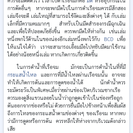
ควรจะมีติดตัวไว้ เวลาไปดำเรือจมก็คือ
มีด
หรืออุปกรณ์ใน
การตัดอื่นๆ หากจะพกมีดไปในการดำเรือจมควรมีสักสอง
เล่มจึงจะดี เล่มใหญ่ที่สามารถใช้งัดแงะสิ่งต่างๆ ได้ กับเล่ม
เล็กที่มีความคมมากๆ สำหรับเป็นมีดสำรองกรณีฉุกเฉิน
และเพื่อให้ปลอดภัยยิ่งขึ้น ควรพกมีดให้ห่างกัน เช่นเล่ม
หนึ่งพกไว้ด้านในของน่องอีกเล่มหนึ่งพกไว้กับ
BCD
เพื่อ
ให้แน่ใจได้ว่า เราจะสามารถเอื้อมมือไปหยิบมีดมาใช้งาน
ได้อย่างน้อยหนึ่งเล่ม หากเกิดการเกี่ยวติดขึ้น
ในการดำน้ำที่เรือจม มักจะเป็นการดำน้ำในที่ที่มี
กระแสน้ำไหล
และการที่มีน้ำไหลผ่านเรือจมนั้น อาจจะ
ทำให้เกิดการดันและการดูดของน้ำได้ นักดำน้ำควร
ระมัดระวังเป็นพิเศษเมื่อว่ายผ่านช่องเปิดบริเวณซากเรือ
ควรมองดูสิ่งแขวนลอยในน้ำว่าถูกดูดเข้าไปในช่องหรือถูก
ดันออกจากช่องหรือไม่ ด้วยการยื่นมือไปข้างหน้าเพื่อสัมผัส
ถึงการไหลของกระแสน้ำตามช่องต่างๆ ของเรือจม หากพบ
ว่ามีการดูดหรือการดัน ควรหลีกให้ห่างจากบริเวณดังกล่าว
เสีย