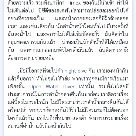
ด้วยความเร็ว รวมทั้งนาฬิกา Timex ของฉันมีน้ำเข้า ทำให้
ไม่เดินต่อไป บีซีดีของสเตฟไม่สามารถปล่อยลมออกไปได้
อย่างที่ควรจะเป็น และหน้ากากของเธอก็มีฝ้าจับตลอด
เวลา และเช่นเดียวกัน นักดำน้ำหน้าใหม่ทั่วไป มีบางครั้งที่
ฉันลงน้ำไป และพบว่าไม่ได้ใส่เข็มขัดตะกั่ว ฉันคิดว่าใน
กลุ่มของเรารวมกันแล้ว น่าจะเป็นนักดำน้ำที่ดีได้เหมือน
กัน แต่หากแยกออกมาตัวใครตัวมันแล้ว ฉันคิดว่าเรายัง
ต้องการความช่วยเหลือ
เมื่อมีโอกาสที่จะไป
ดำ night dive
กัน เรามองหน้ากัน
แล้วก็บอกว่า ทำไมจะไม่ดำล่ะ พวกเราทุกคนมีการเรียนมา
เพียงชั้น
Open Water Diver
เท่านั้น รวมทั้งไม่เคยมี
ประสบการณ์ในการดำน้ำกลางคืนกันมาก่อน เราคิดว่าเรื่อง
แค่นี้คงไม่กระไรนัก ไม่มีใครถามว่าเราดำน้ำกลางคืนกันได้
หรือเปล่า พวกเราก็ตกลงกันไว้ว่า ไม่มีใครถามก็ไม่ต้องบอก
ใครก็แล้วกัน เราไปถึงที่หมาย แต่งตัว ฟังการบรรยายเรื่อง
สถานที่ดำน้ำ แล้วก็ลงน้ำกันไป