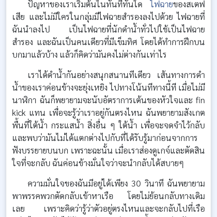
ปัญหาของเราเริ่มต้นในทันทีทันใด
ไฟฉาย
ของสเตฟ
เสีย และไม่มีใครในกลุ่มมีไฟฉายสำรองลงไปด้วย ไฟฉายที่
ฉันนำลงไป เป็นไฟฉายที่นักดำน้ำทั่วไปใช้เป็นไฟฉาย
สำรอง และฉันเป็นคนเดียวที่มีเข็มทิศ โดยได้ทำการฝึกบน
บกมาแล้วบ้าง แล้วก็คิดว่ามันคงไม่ต่างกันเท่าไร
เราได้ดำน้ำกันอย่างสนุกสนานทีเดียว เส้นทางการดำ
น้ำของเราค่อนข้างจะยุ่งเหยิง ไปทางโน้นทีทางนี้ที เมื่อไม่มี
นาฬิกา ฉันก็พยายามจะนับอัตราการเต้นของหัวใจและ fin
kick แทน เพื่อจะรู้ว่าเราอยู่กันตรงไหน ฉันพยายามสังเกต
พื้นที่ใต้น้ำ กระแสน้ำ สิ่งอื่น ๆ ใต้น้ำ เพื่อจะจดจำไว้กลับ
และพบว่ามันไม่ได้แตกต่างไปกับที่ได้รับรู้มาก่อนจากการ
ฟังบรรยายบนบก เพราะฉะนั้น เมื่อเราส่องดูเกจ์และตัดสิน
ใจที่จะกลับ ฉันค่อนข้างมั่นใจว่าจะนำกลับได้สบายๆ
ความมั่นใจของฉันมีอยู่ได้เพียง 30 วินาที ฉันพยายาม
พาพรรคพวกตัดกลับเข้าหาเรือ โดยไม่ย้อนกลับทางเดิม
เลย เพราะคิดว่ารู้ว่าตัวอยู่ตรงไหนและจะกลับไปที่เรือ