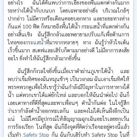
อย่างไร ฉันได้ค้นพบว่าการเอียงของพื้นแตกต่างกันมาก
ระหว่างใต้น้ำกับบนบก โดยเฉพาะอย่างยิ่ง บริเวณใกล้ๆ
ปากอ่าว ไม่มีดาวหรือเดือนคอยบอกทาง และระยะทางห่าง
กันแค่ 100 ฟิต ก็หมายถึงพื้นใต้น้ำ กระแสน้ำที่แตกต่างกัน
อย่างสิ้นเชิง ฉันรู้สึกกลัวและพยายามปรับแก้เพื่อต้านการ
ไหลของ
กระแสน้ำ
ที่มาจากหลายๆ ทาง ฉันรู้ว่าหัวใจเต้น
เร็วขึ้นมาก สเตฟและเฮิร์บก็ตามมาอย่างดี ไม่มีอาการสงสัย
อะไร ยิ่งทำให้ฉันรู้สึกกลัวมากยิ่งขึ้น
ฉันรู้สึกกังวลใจยิ่งขึ้นเมื่อเราดำผ่านภูเขาใต้น้ำ และ
พบว่าเข็มทิศของฉันหมุนช้าๆ เป็นวงกลม ฉันเอาเข็มทิศให้
พรรคพวกดูเพื่อให้เขารู้ว่าฉันกำลังมีปัญหาในการหาทางใต้
น้ำ แต่พวกเขาได้แต่ยักไหล่ และบอกให้ฉันนำต่อไป ฉันก็
เลยเดาทางที่ดีที่สุดและพาเพื่อนๆ ดำน้ำกันต่อ ในใจรู้สึก
ว่าเรากำลังดำน้ำออกทะเลกัน และคงไม่ได้เห็นฝั่งอีกเป็น
แน่ ไม่มีใครมีอุปกรณ์ให้สัญญาณฉุกเฉินอะไรเลยยกเว้น
การร้องเรียก ในที่สุด ฉันก็ถึงจุดที่คิดว่าเรือจะอยู่ตรงนี้แล้ว
เริ่มทำ
Safety Stop
กัน ฉันกับเฮิร์บทำ Safety Stop ในที่