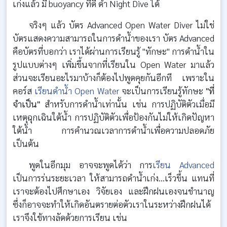
เก่งแล้ว มี buoyancy ที่ดี ดำ Night Dive ได้
จริงๆ แล้ว บัตร Advanced Open Water Diver ไม่ใช่
บัตรแสดงความสามารถในการดำน้ำของเรา บัตร Advanced
คือบัตรที่บอกว่า เราได้ผ่านการเรียนรู้ "ทักษะ" การดำน้ำใน
รูปแบบต่างๆ เพิ่มขึ้นจากที่เรียนใน Open Water มาแล้ว
ส่วนจะเรียนอะไรมาบ้างก็ต้องไปพูดคุยกันอีกที เพราะใน
คอร์ส
เรียนดำน้ำ Open Water
จะเป็นการเรียนรู้ทักษะ
"ที่
จำเป็น"
สำหรับการดำน้ำเท่านั้น เช่น การปฏิบัติตัวเมื่อมี
เหตุฉุกเฉินใต้น้ำ การปฏิบัติตัวเพื่อป้องกันไม่ให้เกิดปัญหา
ใต้น้ำ การคำนวณเวลาการดำน้ำเพื่อความปลอดภัย
เป็นต้น
พูดในอีกมุม อาจจะพูดได้ว่า การ
เรียน Advanced
เป็นการร่นระยะเวลา ให้สามารถดำน้ำเก่ง...เร็วขึ้น แทนที่
เราจะต้องไปศึกษาเอง วิจัยเอง และฝึกฝนเองจนชำนาญ
ซึ่งก็อาจจะทำให้เกิดอันตรายต่อตัวเราในระหว่างฝึกฝนได้
เราจึงใช้ทางลัดด้วยการเรียน เช่น