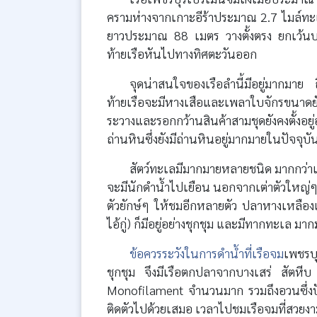
ครามห่างจากเกาะอีร้าประมาณ 2.7 ไมล์ทะเ
ยาวประมาณ 88 เมตร วางตั้งตรง ยกเว้นบร
ท้ายเรือหันไปทางทิศตะวันออก
จุดน่าสนใจของเรือลำนี้มีอยู่มากมาย
ท้ายเรือจะมีหางเสือและเพลาใบจักรขนาดย
ระวางและรอกกว้านสินค้าสามชุดยังคงตั้งอยู
ถ่านหินซึ่งยังมีถ่านหินอยู่มากมายในปัจจุบั
สัตว์ทะเลมีมากมายหลายชนิด มากกว่าเร
จะมีนักดำน้ำไปเยือน นอกจากเต่าตัวใหญ่ๆ ท
ตัวยักษ์ๆ ให้ชมอีกหลายตัว ปลาหางเหลื
ไอ้กู่) ก็มีอยู่อย่างชุกชุม และมีทากทะเล 
ข้อควรระวังในการดำน้ำที่เรือจม
เพชรบุ
ชุกชุม จึงมีเรือตกปลาจากบางเสร่ สัตหี
Monofilament จำนวนมาก รวมถึงอวนซึ่งปัจ
ติดตัวไปด้วยเสมอ เวลาไปชมเรือจมที่สวยงา