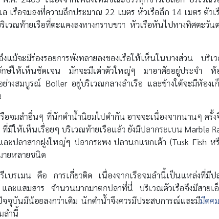
ล เรือจมลงที่ความลึกประมาณ 22 เมตร หัวเรือลึก 14 เมตร ตัวเร
ิเวณท้ายเรือที่ตะแคงลงทางกราบขวา หัวเรือหันไปทางทิศตะวัน
 ถึงแม้จะมีร่องรอยการพังทลายลงของเรือให้เห็นในบางส่วน บริเ
ักษ์ให้เห็นชัดเจน มักจะมีเต่าตัวใหญ่ๆ มาอาศัยอยู่ประจำ ห้
่อย่างสมบูรณ์ Boiler อยู่บริเวณกลางลำเรือ และข้างใต้จะมีห้องเก
น
ือจมลำอื่นๆ ที่นักดำน้ำนิยมไปดำกัน อาจจะเนื่องจากนานๆ ครั้งจ
ี่มีให้เห็นเรื่อยๆ บริเวณท้ายเรือแล้ว ยังมีปลากระเบน Marble R
องและปลาสากฝูงใหญ่ๆ ปลากระพง ปลานกแขกเต้า (Tusk Fish หร
มากมายหลายชนิด
รีเบรเมน คือ การเกี่ยวติด เนื่องจากเรือจมลำนี้เป็นแหล่งที่มีป
บ และแสมสาร จำนวนมากมาตกปลาที่นี่ บริเวณตัวเรือจึงมีสายเอ
จุบันมีน้อยลงกว่าเดิม นักดำน้ำจึงควรมีประสบการณ์และมี
มีดค
มลำนี้