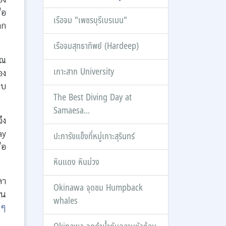
ือ
เรือจม "เพชรบุรีเบรเมน"
ตก
เรือจมสุทธาทิพย์ (Hardeep)
วณ
เกาะสาก University
อง
็บ
The Best Diving Day at
Samaesa...
ึง
ay
ปะการังแข็งที่หมู่เกาะสุรินทร์
ือ
หินแดง หินม่วง
ลา
Okinawa จุดชม Humpback
็น
whales
มๆ