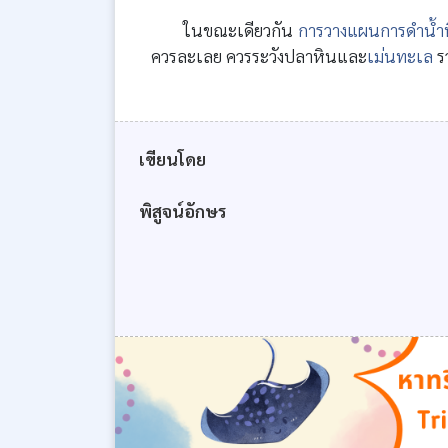
ในขณะเดียวกัน
การวางแผนการดำน้ำท
ควรละเลย ควรระวังปลาหินและ
เม่นทะเล
รว
เขียนโดย
พิสูจน์อักษร