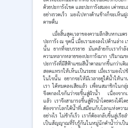
ด้วยปะการังโขด และปะการังสมอง เต่าทะเลตั
อย่างรวดเร็ว มองไปทางด้านข้างก็จะเห็นฝ
ดาษดื่น
เมื่อสิ้นสุดเวลาของความลึกสิบหกเม
ปะการัง ณ จุดนี้ เมื่อเรามองลงไปด้านล่าง 
นั้น ยากที่จะบรรยาย มันคล้ายกับเรากำลัง
ความหลากหลายของปะการังมาก ปริมาณของป
ปะการังที่มีสีฟ้าแซมสีน้ำตาลมากขึ้นกว่าเ
สอดแทรกให้เห็นเป็นระยะ เมื่อเรามองไปข้
ในใจนั้น อยากจะให้มีเวลาอยู่ใต้น้ำให้น
เรา ได้หมดลงเสียแล้ว เพื่อนสมาชิกในกลุ่
จึงตกลงใจกันว่าจะขึ้นสู่ผิวน้ำ เนื่องจา
แล้ว เราจึงสามารถขึ้นสู่ผิวน้ำโดยตรงได้โ
ต้องจากโลกใต้น้ำที่เสมือนกับโลกแห่งความฝ
อย่างไร ไม่ช้าก็เร็ว เราก็ต้องกลับขึ้นสู่เร
เป็นสัญญาณที่รับรู้กันในหมู่นักดำน้ำว่าเป