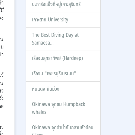
่า
ปะการังแข็งที่หมู่เกาะสุรินทร์
มี
ดง
เกาะสาก University
The Best Diving Day at
ใน
Samaesa...
ผม
ดำ
เรือจมสุทธาทิพย์ (Hardeep)
เรือจม "เพชรบุรีเบรเมน"
ว้
จน
หินแดง หินม่วง
นว
่ง
Okinawa จุดชม Humpback
คย
whales
นว
Okinawa จุดดำน้ำกับฉลามหัวค้อน
้ำ