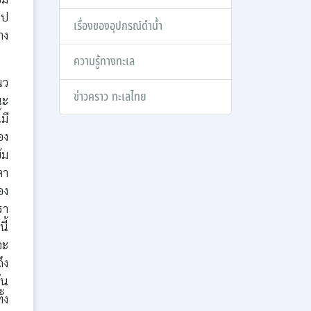
ไป
เรื่องของอุปกรณ์ดำน้ำ
าง
ความรู้ทางทะเล
นว
ข่าวคราว ทะเลไทย
ณะ
มี
อง
้ม
ตา
อง
รา
ี้
จะ
ึง
ัน
้ง