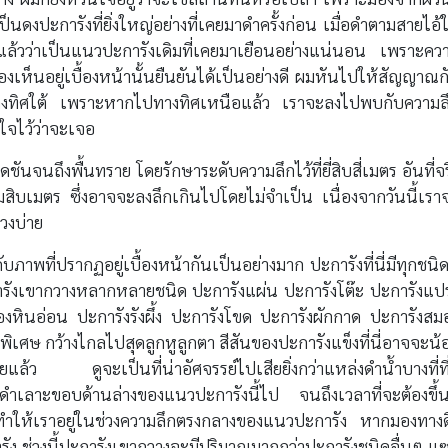
ดงปะการังที่ยิ่งใหญ่อย่างที่เคยมาดำครั้งก่อน เมื่อดำตามสายไอ้ใ
นแล้วว่าเป็นแนวปะการังเดิมที่เคยมาเยือนอย่างแน่นอน เพราะคว
ห็นอยู่เบื้องหน้านั้นยืนยันได้เป็นอย่างดี ผมหันไปให้สัญญาณก
ลงทางทิศใต้ เพราะหากไปทางทิศเหนือแล้ว เราจะลงไปพบกับความล
ใจไว้ว่าจะเจอ
ันจนถึงพื้นทราย โดยรักษาระดับความลึกไว้ที่ยี่สิบสี่เมตร อันที่จร
มสิบเมตร ซึ่งอาจจะลงลึกเกินไปโดยไม่จำเป็น เนื่องจากวันนี้เรา
วงบ่าย
ับภาพที่ปรากฏอยู่เบื้องหน้ากันเป็นอย่างมาก ปะการังที่นี่มีทุกชนิดท
ะการังเขากวางหลากหลายชนิด ปะการังแผ่น ปะการังโต๊ะ ปะการังแป
องหินอ่อน ปะการังรังผึ้ง ปะการังโขด ปะการังผักกาด ปะการังสม
พิเศษ กว้างไกลไปสุดลูกหูลูกตา สีสันของปะการังแข็งที่นี่อาจจะน้
ล้ว ดูจะเป็นที่น่าอัศจรรย์ไปเสียยิ่งกว่าแหล่งดำน้ำบางที่ที่
ำเลาะขอบด้านล่างของแนวปะการังนี้ไป จนถึงเวลาที่จะต้องขึ้นส
ำให้เราอยู่ในช่วงความลึกตรงกลางของแนวปะการัง หากมองทางดิ
ารัง ช่วงนี้ปะการังเขากวางจะมีปริมาณมากกว่าปะการังชนิดอื่นๆ แ