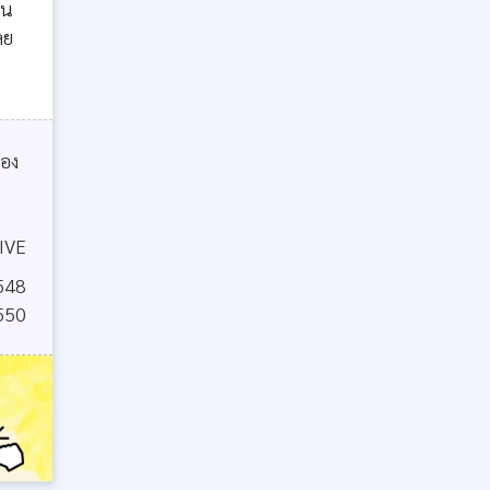
ใน
ลย
ือง
IVE
548
550