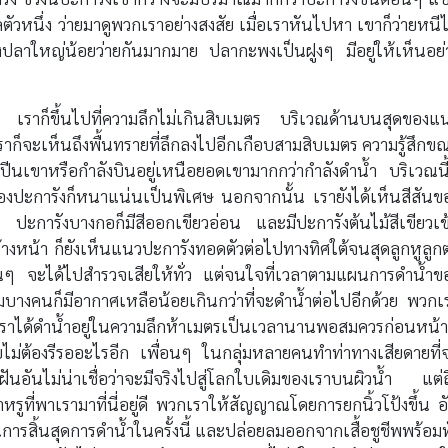
วหนึ่ง ว่ายมาดูพวกเราอย่างสงสัย เมื่อเราหันไปหา เขาก็ว่ายหนี
ูงปลาใหญ่น้อยว่ายกันมากมาย ปลากะพงเป็นฝูงๆ มีอยู่ให้เห็นอย่
ตร เราก็ขึ้นไปที่ความลึกไม่เกินสิบเมตร บริเวณด้านบนสุดของแ
เราก็จะเห็นถึงพื้นทรายที่ลึกลงไปอีกเกือบสามสิบเมตร ความรู้สึกข
ปีนเขาหรือกำลังบินอยู่เหนือยอดเขามากกว่ากำลังดำน้ำ บริเวณนี้
ะการังก็หนาแน่นเป็นพิเศษ นอกจากนั้น เรายังได้เห็นสีสันข
ดิม ปะการังบางกอก็มีสีออกเขียวอ่อน และมีปะการังต้นไม้สีเขียวเข
างหน้า ก็ยังเห็นแนวปะการังทอดตัวต่อไปทางทิศใต้จนสุดลูกหูลูก
านๆ จะได้ไปสำรวจเสียให้ทั่ว แต่จนใจที่เวลาตามแผนการดำน้ำข
มบางคนก็มีอากาศเหลือน้อยเกินกว่าที่จะดำน้ำต่อไปอีกด้วย พวกเ
กเราได้ดำน้ำอยู่ในความลึกห้าเมตรเป็นเวลานานพอสมควรก่อนหน้าน
ดยไม่ต้องรีรออะไรอีก เพื่อนๆ ในกลุ่มหลายคนทำท่าทางเสียดายที่
ันอันไม่น่าเชื่อว่าจะมีจริงไปสู่โลกใบเดิมของเราบนผิวน้ำ แต่ถ
ือลำหรูที่พาเรามาที่นี่อยู่ดี พวกเราให้สัญญาณโดยการยกนิ้วโป้งขึ้น อ
็นการสิ้นสุดการดำน้ำในครั้งนี้ และปล่อยลมออกจากเสื้อชูชีพพร้อมทั