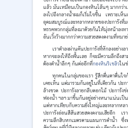
แล้ว มันเหมือนเป็นกองหินโล้นๆ มากกว่าเป็น
ลงไปถึงกลางน้ำผมก็เริ่มใจชื้น เพราะเห็
อุดมสมบูรณ์และหลากหลายของปะการังที่มองเ
พรรคพวกกลุ่มที่ลงมาด้วยกันให้มุ่งหน้า
อันเวิ้งว้างมากกว่าความสวยสดงดงามที่หมาย
เราดำลงผ่านคันปะการังที่หักลงอย่างลาดช
หากจะลงให้ถึงพื้นเลย ก็จะมีความลึกถึงสา
ต้องดำน้ำลึกๆ กันต่ออีกที่
กองหินริเชลิว
ในช่
ทุกคนในกลุ่มของเรา รู้สึกตื่นตาตื่นใจก
เคยเห็น แต่มารวมกันอยู่ในที่เดียวกัน ป
ล้างขวด ปะการังลายกลีบดอกไม้ ปะการังช่
ฟองน้ำ ฯลฯ มาขึ้นกันอยู่อย่างหนาแน่นเป็น
แต่หากเทียบกับความยิ่งใหญ่และหลากหลายแ
ปะการังอ่อนสีสันสวยสดงดงามเสียอีก เราด
ความลึกสิบหกเมตรตามแผนการดำน้ำ ซึ่งท
สัตว์ทะเลที่นี่มีหลากหลายเช่นเดียวกับปะก