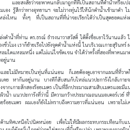
อไม่ และสงสัยว่าจะพาคนกลับมาถูกที่ที่เป็นสถานที่ดำน้ำหรือเปล
เอง รู้สึกว่าทางอุทยานฯ จะไม่วางทุ่นไว้ให้นักดำน้ำเข้ามาดำ ไม่
แหล่งไหน ทั้งๆ ที่เป็นสถานที่ที่น่าจะเรียกได้ว่าเป็นสุดยอดแห่ง
ดำน้ำที่ท่าน ดร.ธรณ์ ธำรงนาวาสวัสดิ์ ได้ตั้งชื่อเอาไว้นานแล้ว 
ั่วโมง เราก็ย้ายเรือไปยังจุดดำน้ำแห่งนี้ ในบริเวณเกาะสุรินทร์ 
หลมใดแหลมหนึ่ง แต่ไม่แน่ใจชัดเจน จำได้ว่าครั้งที่สองที่พาคนมา
ยอยู่นาน
ใจและไม่มีหมายเป็นทุ่นที่แน่นอน ก็เลยต้องดูเอาจากแผนที่ที่วาดไ
เช่นเคย หากันอยู่นาน บางทีก็สับสนกับไหล่แนวปะการังใกล้เกาะ
างจากเกาะสักสองร้อยเมตร เป็นที่ลึกประมาณสามสิบเมตรและมีแ
ิวน้ำ แนวปะการังที่ว่านี้ มีความกว้างประมาณถนนมอเตอร์เวย์ ที่วิ
ยร้อยเมตร ผมเองก็ยังไม่ทราบถึงความยาวที่แน่นอน เพราะไม่เ
างด้านทิศเหนือไปนิดหน่อย เพื่อไม่ให้มีผลกระทบกระเทือนกับแ
ง ผมก็ยังหวั่นใจอยู่ว่าจะใช่สถานที่นี้หรือเปล่า เพราะมองจากผิวน