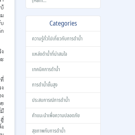
(Ham...
บ้
าม
Categories
ับ
ึก
ความรู้ทั่วไปเกี่ยวกับการดำน้ำ
ิง
แหล่งดำน้ำที่น่าสนใจ
จะ
เทคนิคการดำน้ำ
ี่
การดำน้ำขั้นสูง
รง
อง
ประสบการณ์การดำน้ำ
อย
มี
คำแนะนำเพื่อความปลอดภัย
ู่
่ง
สุขภาพกับการดำน้ำ
ซม