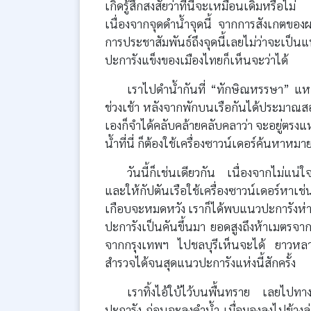
เกิดรู้สึกสงสัยว่าที่นี่จะเหมือนเดิมหรื
เนื่องจากจุดดำน้ำจุดนี้ จากการสังเกตของผม
การประชาสัมพันธ์ถึงจุดนี้เลยไม่ว่าจะเป็น
ปะการังแข็งของเมืองไทยก็เห็นจะว่าได้
เราไปดำน้ำกันที่ “ทักษิณหรรษา” แหล่ง
ช่วงเช้า หลังจากพักบนเรือกันได้ประมาณสองช
เองก็จำได้คลับคล้ายคลับคลาว่า จะอยู่ตรงแ
น้ำที่นี่ ก็ต้องใช้เครื่องซาวน์เดอร์ค้นหาหมา
วันนี้ก็เช่นเดียวกัน เนื่องจากไม่แน่
และให้กัปตันเรือใช้เครื่องซาวน์เดอร์หา
เกือบจะหมดหวัง เราก็ได้พบแนวปะการังห่
ปะการังเป็นคันขึ้นมา ยอดสูงถึงห้าเมตรจากผ
จากกรุงเทพฯ ไปชลบุรีเห็นจะได้ ยาวหลา
สำรวจได้จนสุดแนวปะการังแห่งนี้สักครั้ง
เราทิ้งไอ้ใบ้ไว้บนพื้นทราย เลยไปท
ปะการัง ก่อนจะลงดำน้ำ เมื่อมองลงไปข้างล่า