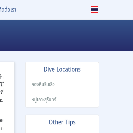
ติดต่อเรา
Dive Locations
ดำ
กองหินริเชลิว
มี
ี่
หมู่เกาะสุรินทร์
าะ
อย
Other Tips
าก