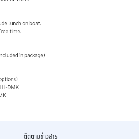
lude lunch on boat.
Free time.
ncluded in package)
 options)
KHH-DMK
DMK
ติดตามข่าวสาร