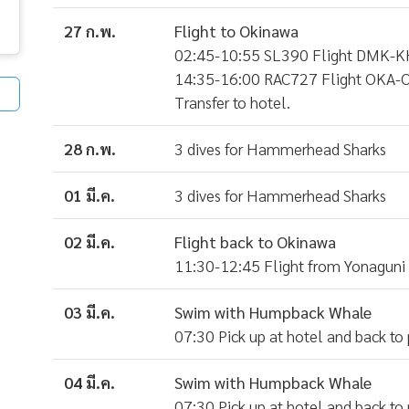
27 ก.พ.
Flight to Okinawa
02:45-10:55 SL390 Flight DMK-
14:35-16:00 RAC727 Flight OKA
Transfer to hotel.
28 ก.พ.
3 dives for Hammerhead Sharks
01 มี.ค.
3 dives for Hammerhead Sharks
02 มี.ค.
Flight back to Okinawa
11:30-12:45 Flight from Yonaguni t
03 มี.ค.
Swim with Humpback Whale
07:30 Pick up at hotel and back to 
04 มี.ค.
Swim with Humpback Whale
07:30 Pick up at hotel and back to 