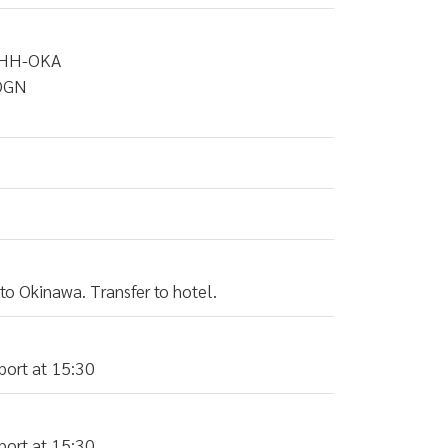
KHH-OKA
-OGN
o Okinawa. Transfer to hotel.
port at 15:30
port at 15:30