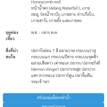
Honeycomb reef,
หน้าน้ำตก (Adang Waterfall), เกาะ
ทะลุ, ร่องน้ำจาบัง, เกาะยาง, อ่าวเรือใบ,
เกาะสาวัง, เกาะผึ้ง และเกาะดง
ฤดูท่อง
พ.ย. - กลาง พ.ค.
เที่ยว
สิ่งที่น่า
ปะการังอ่อน 7 สี ฉลามวาฬ กระเบนราหู
สนใจ
กระเบนนก กระเบนปีศาจ กระเบนจุดฟ้า
ฉลามเสือดาว เต่าทะเล ปลากบ ปลากะรังผี
(demon stinger) ปลาปากขลุ่ย ปลาปาก
แตร ทากทะเล ปลาการ์ตูน ปลาจิ้มฟัน
จระเข้ ฯลฯ
ทริปและแพ็คเกจดำน้ำ
พยากรณ์อากาศ