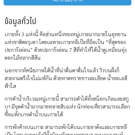
ข้อมูลทั่วไป
เกาะทั้ง 3 แห่งนี้ คือส่วนหนึ่งของหมู่เกาะมากมายในอุทยาน
แห่งชาติตะรุเตา โดยเฉพาะเกาะหลีเป๊ะที่ถือเป็น “ที่สุดของ
ปะการังอ่อน” ด้วยปะการังอ่อน 7 สีที่ทำให้ใต้น้ำดูเหมือนทุ่ง
ดอกไม้หลากสีสัน
นอกจากทัศนียภาพใต้น้ำที่น่าตื่นตาตื่นใจแล้ว วิวบนฝั่งก็
สวยงามตรึงใจไม่แพ้กัน ด้วยหาดทรายขาวละเอียด น้ำทะเลสี
ฟ้าใส
การดำน้ำบริเวณหมู่เกาะนี้ สามารถดำได้ทั้งสน็อกเกิลและสกู
บา มีจุดดำน้ำมากมายหลายสิบแห่ง นักท่องเที่ยวสามารถเลือก
ซื้อแพ็กเกจดำน้ำบนเกาะได้
การพักค้างบนเกาะ สามารถพักได้บนเกาะอาดังและเกาะหลี
เป๊ะ โดยเกาะอาดังมีทั้งบ้านพักของอุทยานฯ ลานกางเตนท์