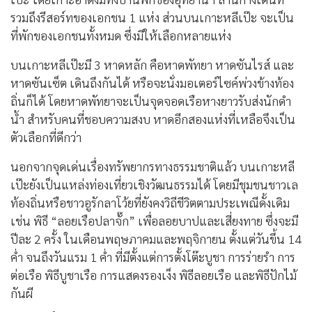
รวมถึงรีสอร์ทของเอกชน 1 แห่ง ส่วนบนเกาะหลีเป๊ะ จะเป็น
ที่พักของเอกชนทั้งหมด ซึ่งมีให้เลือกหลายแห่ง
บนเกาะหลีเป๊ะมี 3 หาดหลัก คือหาดพัทยา หาดซันไรส์ และ
หาดซันเซ็ต เดินถึงกันได้ หรือจะนั่งมอเตอร์ไซค์พ่วงข้างท้อง
ถิ่นก็ได้ โดยหาดพัทยาจะเป็นจุดจอดเรือหางยาวรับส่งนักดำ
น้ำ สำหรับคนที่ชอบความสงบ หาดอีกสองแห่งที่เหลือจึงเป็น
ตัวเลือกที่ดีกว่า
นอกจากจุดเด่นเรื่องทรัพยากรทางธรรมชาติแล้ว บนเกาะหลี
เป๊ะยังเป็นแหล่งท่องเที่ยวเชิงวัฒนธรรมได้ โดยมีชุมชนชาวเล
ท้องถิ่นหรือชาวอูรักลาโว้ยที่ยังคงวิถีชีวิตตามประเพณีดั้งเดิม
เช่น พิธี “ลอยเรือปลาจั๊ก” เพื่อลอยบาปและเสี่ยงทาย ซึ่งจะมี
ปีละ 2 ครั้ง ในเดือนพฤษภาคมและพฤจิกายน ตั้งแต่วันขึ้น 14
ค่ำ จนถึงวันแรม 1 ค่ำ ที่มีตั้งแต่การตั้งโต๊ะบูชา การร่ายรำ การ
ต่อเรือ พิธีบูชาเรือ การแสดงรองเง็ง พิธีลอยเรือ และพิธีปักไม้
กันผี