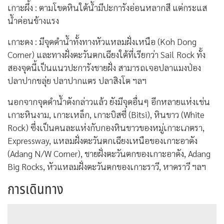
เกาะผึ้ง : ตามโขดหินใต้น้ำมีปะการังอ่อนหลากสี แต่กระแส
น้ำค่อนข้างแรง
เกาะดง : มีจุดดำน้ำทั้งทางหัวแหลมฝั่งเหนือ (Koh Dong
Corner) และทางฝั่งตะวันตกเฉียงใต้ที่เรียกว่า Sail Rock ทั้ง
สองจุดนี้เป็นแนวปะการังชายฝั่ง สามารถเจอปลาแมงป่อง
ปลาปากขลุ่ย ปลาปากแตร ปลาสิงโต ฯลฯ
นอกจากจุดดำน้ำดังกล่าวแล้ว ยังมีจุดอื่นๆ อีกหลายแห่งเช่น
เกาะหินงาม, เกาะเหล็ก, เกาะบิสซี่ (Bitsi), หินขาว (White
Rock) ซึ่งเป็นคนละแห่งกับกองหินขาวของหมู่เกาะเภตรา,
Expressway, แหลมฝั่งตะวันตกเฉียงเหนือของเกาะอาดัง
(Adang N/W Corner), ชายฝั่งตะวันตกของเกาะอาดัง, Adang
Big Rocks, หัวแหลมฝั่งตะวันตกของเกาะราวี, หาดราวี ฯลฯ
การเดินทาง