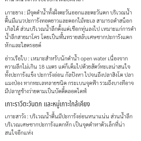
เกาะยาง : มีจุดดำน้ำทั้งฝั่งตะวันออกและตะวันตก บริเวณน้ำ
ตื้นมีแนวปะการังทอดยาวและดอกไม้ทะเล สามารถดำสน็อก
เกิลได้ ส่วนบริเวณน้ำลึกตั้งแต่เชือกทุ่นลงไป เหมาะแก่การดำ
น้ำลึกสายมาโคร โดยเป็นพื้นทรายสลับเศษซากปะการังแตก
หักและไฮดรอยด์
อ่าวเรือใบ : เหมาะสำหรับนักดำน้ำ open water เนื่องจาก
ความลึกไม่เกิน 18 เมตร แต่ก็เต็มไปด้วยสัตว์ทะเลน่าสนใจ
ทั้งปะการังแข็ง ปะการังอ่อน กัลปังหา ไปจนถึงปลาสิงโต ปลา
แมงป่อง ทากทะเลหลายชนิด กระเบนจุดฟ้า รวมถึงบางทีอาจ
มีปลาหูช้างว่ายตามเป็นบัดดี้ตลอดไดฟ์
เกาะราวีตะวันตก และหมู่เกาะใกล้เคียง
เกาะสาวัง : บริเวณน้ำตื้นมีปะการังอ่อนหนาแน่น ส่วนน้ำลึก
บริเวณเศษซากปะการังแตกหัก เป็นจุดดำหาตัวเล็กที่น่า
สนใจอีกแห่ง