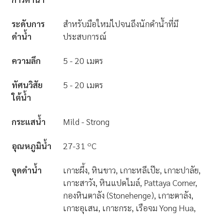
ระดับการ
สำหรับมือใหม่ไปจนถึงนักดำน้ำที่มี
ดำน้ำ
ประสบการณ์
ความลึก
5 - 20 เมตร
ทัศนวิสัย
5 - 20 เมตร
ใต้น้ำ
กระแสน้ำ
Mild - Strong
๐
อุณหภูมิน้ำ
27-31
C
จุดดำน้ำ
เกาะผึ้ง, หินขาว, เกาะหลีเป๊ะ, เกาะปาลัย,
เกาะสาวัง, หินแปดไมล์, Pattaya Corner,
กองหินตาลัง (Stonehenge), เกาะตาลัง,
เกาะอุเสน, เกาะกระ, เรือจม Yong Hua,