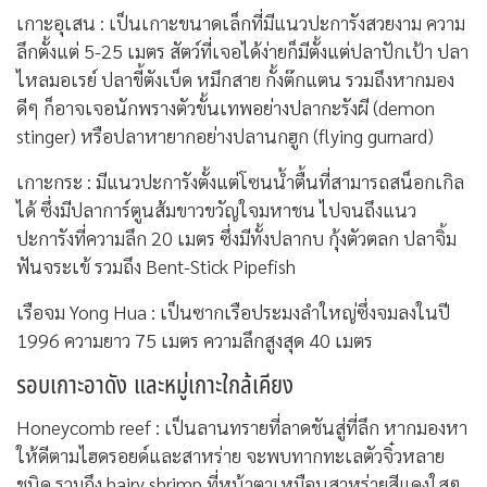
เกาะอุเสน : เป็นเกาะขนาดเล็กที่มีแนวปะการังสวยงาม ความ
ลึกตั้งแต่ 5-25 เมตร สัตว์ที่เจอได้ง่ายก็มีตั้งแต่ปลาปักเป้า ปลา
ไหลมอเรย์ ปลาขี้ตังเบ็ด หมึกสาย กั้งต๊กแตน รวมถึงหากมอง
ดีๆ ก็อาจเจอนักพรางตัวขั้นเทพอย่างปลากะรังผี (demon
stinger) หรือปลาหายากอย่างปลานกฮูก (flying gurnard)
เกาะกระ : มีแนวปะการังตั้งแต่โซนน้ำตื้นที่สามารถสน็อกเกิล
ได้ ซึ่งมีปลาการ์ตูนส้มขาวขวัญใจมหาชน ไปจนถึงแนว
ปะการังที่ความลึก 20 เมตร ซึ่งมีทั้งปลากบ กุ้งตัวตลก ปลาจิ้ม
ฟันจระเข้ รวมถึง Bent-Stick Pipefish
เรือจม Yong Hua : เป็นซากเรือประมงลำใหญ่ซึ่งจมลงในปี
1996 ความยาว 75 เมตร ความลึกสูงสุด 40 เมตร
รอบเกาะอาดัง และหมู่เกาะใกล้เคียง
Honeycomb reef : เป็นลานทรายที่ลาดชันสู่ที่ลึก หากมองหา
ให้ดีตามไฮดรอยด์และสาหร่าย จะพบทากทะเลตัวจิ๋วหลาย
ชนิด รวมถึง hairy shrimp ที่หน้าตาเหมือนสาหร่ายสีแดงใสๆ