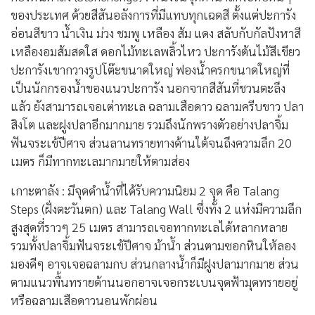
ของประเทศ ด้วยสีสันอลังการที่มีแทบทุกเฉดสี ตั้งแต่ปะการัง
อ่อนสีขาว น้ำเงิน ม่วง ชมพู เหลือง ส้ม แดง สลับกับกัลปังหาสี
เหลืองอมส้มสดใส ดอกไม้ทะเลพลิ้วไหว ปะการังต้นไม้สีเขียว
ปะการังเขากวางรูปโต๊ะขนาดใหญ่ ฟองน้ำครกขนาดใหญ่ที่
เป็นนักกรองน้ำของแนวปะการัง นอกจากสีสันที่ชวนตะลึง
แล้ว ยังสามารถเจอเต่าทะเล ฉลามเสือดาว ฉลามครีบขาว ปลา
สิงโต และฝูงปลาอีกมากมาย รวมถึงนักพรางตัวอย่างปลาจิ้ม
ฟันจระเข้ปีศาจ ส่วนลานทรายทางด้านใต้จนถึงความลึก 20
เมตร ก็มีทากทะเลมากมายให้ตามส่อง
เกาะตาลัง : มีจุดดำน้ำที่ได้รับความนิยม 2 จุด คือ Talang
Steps (ฝั่งตะวันตก) และ Talang Wall ซึ่งทั้ง 2 แห่งมีความลึก
สูงสุดที่ราวๆ 25 เมตร สามารถเจอทากทะเลได้หลากหลาย
รวมทั้งปลาจิ้มฟันจระเข้ปีศาจ ม้าน้ำ ส่วนตามซอกหินให้ลอง
มองดีๆ อาจเจอฉลามกบ ส่วนกลางน้ำก็มีฝูงปลามากมาย ส่วน
ตามแนวพื้นทรายด้านนอกอาจเจอกระเบนจุดฟ้ามุดทรายอยู่
หรือฉลามเสือดาวนอนพักผ่อน