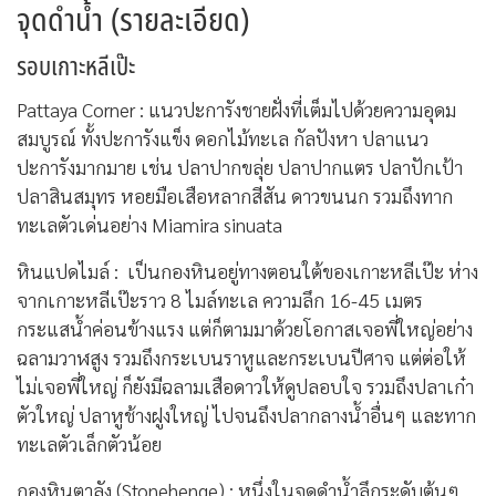
จุดดำน้ำ (รายละเอียด)
รอบเกาะหลีเป๊ะ
Pattaya Corner : แนวปะการังชายฝั่งที่เต็มไปด้วยความอุดม
สมบูรณ์ ทั้งปะการังแข็ง ดอกไม้ทะเล กัลปังหา ปลาแนว
ปะการังมากมาย เช่น ปลาปากขลุ่ย ปลาปากแตร ปลาปักเป้า
ปลาสินสมุทร หอยมือเสือหลากสีสัน ดาวขนนก รวมถึงทาก
ทะเลตัวเด่นอย่าง Miamira sinuata
หินแปดไมล์ : เป็นกองหินอยู่ทางตอนใต้ของเกาะหลีเป๊ะ ห่าง
จากเกาะหลีเป๊ะราว 8 ไมล์ทะเล ความลึก 16-45 เมตร
กระแสน้ำค่อนข้างแรง แต่ก็ตามมาด้วยโอกาสเจอพี่ใหญ่อย่าง
ฉลามวาฬสูง รวมถึงกระเบนราหูและกระเบนปีศาจ แต่ต่อให้
ไม่เจอพี่ใหญ่ ก็ยังมีฉลามเสือดาวให้ดูปลอบใจ รวมถึงปลาเก๋า
ตัวใหญ่ ปลาหูช้างฝูงใหญ่ ไปจนถึงปลากลางน้ำอื่นๆ และทาก
ทะเลตัวเล็กตัวน้อย
กองหินตาลัง (Stonehenge) : หนึ่งในจุดดำน้ำลึกระดับต้นๆ