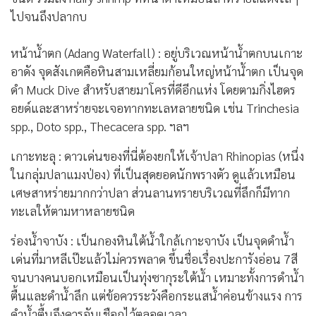
ไปจนถึงปลากบ
หน้าน้ำตก (Adang Waterfall) : อยู่บริเวณหน้าน้ำตกบนเกาะ
อาดัง จุดสังเกตคือหินสามเหลี่ยมก้อนใหญ่หน้าน้ำตก เป็นจุด
ดำ Muck Dive สำหรับสายมาโครที่ดีอีกแห่ง โดยตามกิ่งไฮดร
อยด์และสาหร่ายจะเจอทากทะเลหลายชนิด เช่น Trinchesia
spp., Doto spp., Thecacera spp. ฯลฯ
เกาะทะลุ : ดาวเด่นของที่นี่ต้องยกให้เจ้าปลา Rhinopias (หนึ่ง
ในกลุ่มปลาแมงป่อง) ที่เป็นสุดยอดนักพรางตัว ดูแล้วเหมือน
เศษสาหร่ายมากกว่าปลา ส่วนลานทรายบริเวณที่ลึกก็มีทาก
ทะเลให้ตามหาหลายชนิด
ร่องน้ำจาบัง : เป็นกองหินใต้น้ำใกล้เกาะจาบัง เป็นจุดดำน้ำ
เด่นที่มาหลีเป๊ะแล้วไม่ควรพลาด ขึ้นชื่อเรื่องปะการังอ่อน 7สี
จนบางคนบอกเหมือนเป็นทุ่งซากุระใต้น้ำ เหมาะทั้งการดำน้ำ
ตื้นและดำน้ำลึก แต่ข้อควรระวังคือกระแสน้ำค่อนข้างแรง การ
ดำน้ำตื้นจึงควรจับเชือกไว้ตลอดเวลา