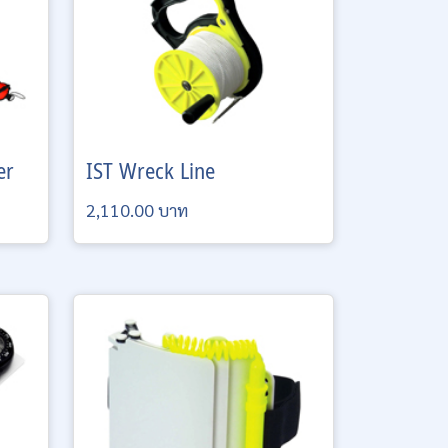
er
IST
Wreck Line
2,110.00 บาท