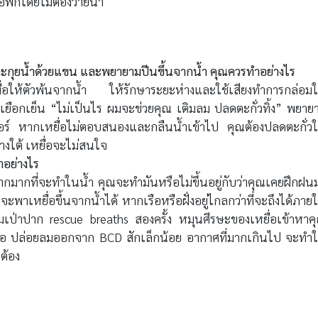
พักโดยไม่ต้องว่ายน้ำ
รตะกุยน้ำด้วยแขน และพยายามปีนขึ้นจากน้ำ คุณควรทำอย่างไร
เพื่อให้ตัวพ้นจากน้ำ ให้รักษาระยะห่างและใช้เสียงทำการกล่อมใ
เยือกเย็น “ไม่เป็นไร ผมจะช่วยคุณ เติมลม ปลดตะกั่วทิ้ง” พยาย
อร์ หากเหยื่อไม่ตอบสนองและกลืนน้ำเข้าไป คุณต้องปลดตะกั่วใ
งใต้ เหยื่อจะไม่สนใจ
ำอย่างไร
ากที่จะทำในน้ำ คุณจะทำมันหรือไม่ขึ้นอยู่กับว่าคุณเคยฝึกฝน
าเหยื่อขึ้นจากน้ำได้ หากเรือหรือฝั่งอยู่ไกลกว่าที่จะถึงได้ภาย
เป่าปาก rescue breaths สองครั้ง หมุนศีรษะของเหยื่อเข้าหาค
ื่อ ปล่อยลมออกจาก BCD สักเล็กน้อย อากาศที่มากเกินไป จะทำใ
กต้อง