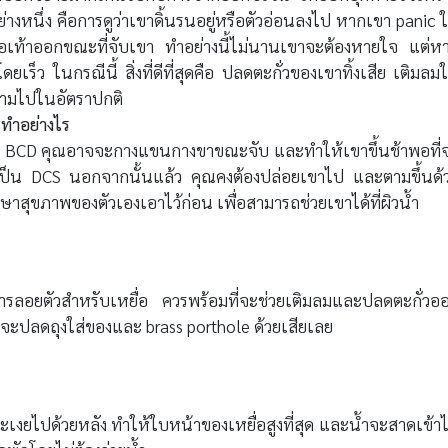
้อย่างหนึ่ง คือการดูว่าเขาดิ้นรนอยู่หรือตัวอ่อนลงไป หากเขา panic ใ
อเท้าออกขณะที่จับเขา ทำอย่างนี้ไม่นานเขาจะต้องหายใจ แต่ห
ยเร็ว ในกรณีนี้ สิ่งที่ดีที่สุดคือ ปลดตะกั่วของเขาทิ้งเสีย เติมลมใ
ตามไปในอัตราปกติ
ะทำอย่างไร
ือ BCD คุณอาจจะกางแขนกางขาขณะจับ และทำให้เขาขึ้นช้าพอที่
ป็น DCS นอกจากนั้นแล้ว คุณคงต้องปล่อยเขาไป และตามขึ้นด้
กษาสุขภาพของตัวเองเอาไว้ก่อน เพื่อสามารถช่วยเขาได้ที่ผิวน้ำ
ดการลอยตัวสำหรับเหยื่อ ควรพร้อมที่จะช่วยเติมลมและปลดตะกั่วอ
่จะปลดถุงใส่ของและ brass porthole ด้วยเสียเลย
เงยไปด้วยหลัง ทำให้ใบหน้าของเหยื่อสูงที่สุด และน้ำจะสาดเข้า