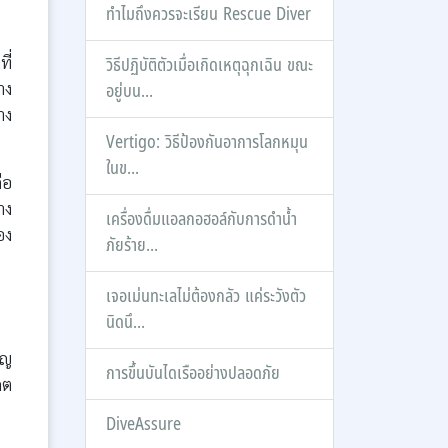
ทำไมถึงควรจะเรียน Rescue Diver
ี่
วิธีปฏิบัติตัวเมื่อเกิดเหตุฉุกเฉิน ขณะ
าง
อยู่บน...
าง
Vertigo: วิธีป้องกันอาการโลกหมุน
ในข...
ือ
าง
เครื่องดื่มแอลกอฮอล์กับการดำน้ำ
อง
ภัยร้าย...
เจอเม่นทะเลไม่ต้องกลัว แค่ระวังตัว
นิดนึ...
ัญ
การขึ้นบันไดเรืออย่างปลอดภัย
กต
DiveAssure