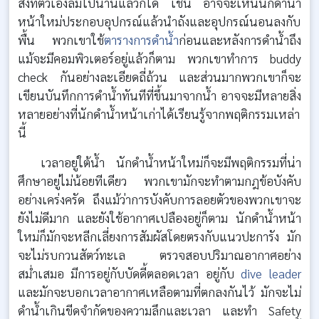
สิ่งที่ตัวเองลืมไปนานแล้วก็ได้ เช่น อาจจะเห็นนักดำน้ำ
หน้าใหม่ประกอบอุปกรณ์แล้วนำถังและอุปกรณ์นอนลงกับ
พื้น พวกเขาใช้
ตารางการดำน้ำ
ก่อนและหลังการดำน้ำถึง
แม้จะมีคอมพิวเตอร์อยู่แล้วก็ตาม พวกเขาทำการ buddy
check กันอย่างละเอียดถี่ถ้วน และส่วนมากพวกเขาก็จะ
เขียนบันทึกการดำน้ำทันทีที่ขึ้นมาจากน้ำ อาจจะมีหลายสิ่ง
หลายอย่างที่นักดำน้ำหน้าเก่าได้เรียนรู้จากพฤติกรรมเหล่า
นี้
เวลาอยู่ใต้น้ำ นักดำน้ำหน้าใหม่ก็จะมีพฤติกรรมที่น่า
ศึกษาอยู่ไม่น้อยทีเดียว พวกเขามักจะทำตามกฎข้อบังคับ
อย่างเคร่งครัด ถึงแม้ว่าการบังคับการลอยตัวของพวกเขาจะ
ยังไม่ดีมาก และยังใช้อากาศเปลืองอยู่ก็ตาม นักดำน้ำหน้า
ใหม่ก็มักจะหลีกเลี่ยงการสัมผัสโดยตรงกับแนวปะการัง มัก
จะไม่รบกวนสัตว์ทะเล ตรวจสอบปริมาณอากาศอย่าง
สม่ำเสมอ มีการอยู่กับบัดดี้ตลอดเวลา อยู่กับ
dive leader
และมักจะบอกเวลาอากาศเหลือตามที่ตกลงกันไว้ มักจะไม่
ดำน้ำเกินขีดจำกัดของความลึกและเวลา และทำ Safety