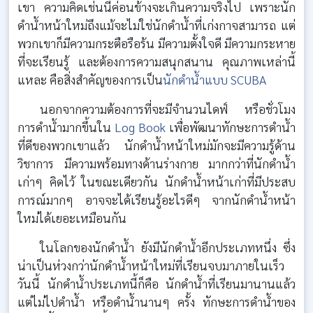
เขา ความคิดเช่นนี้ค่อนข้างจะเกินความจริงไป เพราะนัก
ดำน้ำหน้าใหม่ถึงแม้จะไม่ใช่นักดำน้ำที่เก่งกาจสามารถ แต่
พวกเขาก็มีความกระตือรือร้น มีความตั้งใจดี มีความกระหาย
ที่จะเรียนรู้ และต้องการความสนุกสนาน คุณภาพเหล่านี้
แหละ คือสิ่งสำคัญของการเป็น
นักดำน้ำแบบ SCUBA
นอกจากความต้องการที่จะมีจำนวนไดฟ์ หรือชั่วโมง
การดำน้ำมากขึ้นใน
Log Book
เพื่อพัฒนาทักษะการดำน้ำ
ที่ดีของพวกเขาแล้ว นักดำน้ำหน้าใหม่มักจะมีความรู้ด้าน
วิชาการ มีความพร้อมทางด้านร่างกาย มากกว่าที่นักดำน้ำ
เก่าๆ คิดไว้ ในขณะเดียวกัน นักดำน้ำหน้าเก่าที่มีประสบ
การณ์มากๆ อาจจะได้เรียนรู้อะไรดีๆ จากนักดำน้ำหน้า
ใหม่ได้เยอะเหมือนกัน
ในโลกของนักดำน้ำ ยังมีนักดำน้ำอีกประเภทหนึ่ง ซึ่ง
น่าเป็นห่วงกว่านักดำน้ำหน้าใหม่ที่เรียนจบมาภายในเร็ว
วันนี้ นักดำน้ำประเภทนี้ก็คือ นักดำน้ำที่เรียนมานานแล้ว
แต่ไม่ไปดำน้ำ หรือดำน้ำนานๆ ครั้ง ทักษะการดำน้ำของ