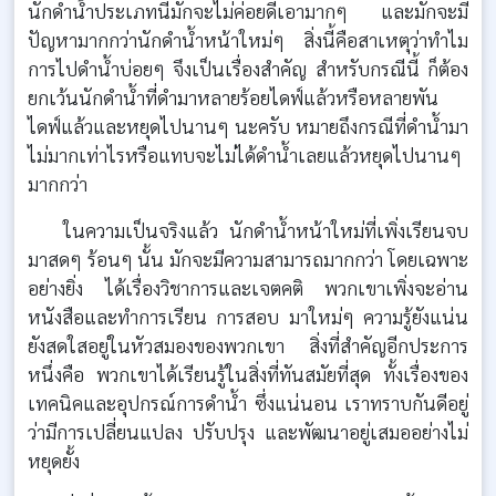
นักดำน้ำประเภทนี้มักจะไม่ค่อยดีเอามากๆ และมักจะมี
ปัญหามากกว่านักดำน้ำหน้าใหม่ๆ สิ่งนี้คือสาเหตุว่าทำไม
การไปดำน้ำบ่อยๆ จึงเป็นเรื่องสำคัญ สำหรับกรณีนี้ ก็ต้อง
ยกเว้นนักดำน้ำที่ดำมาหลายร้อยไดฟ์แล้วหรือหลายพัน
ไดฟ์แล้วและหยุดไปนานๆ นะครับ หมายถึงกรณีที่ดำน้ำมา
ไม่มากเท่าไรหรือแทบจะไม่ได้ดำน้ำเลยแล้วหยุดไปนานๆ
มากกว่า
ในความเป็นจริงแล้ว นักดำน้ำหน้าใหม่ที่เพิ่งเรียนจบ
มาสดๆ ร้อนๆ นั้น มักจะมีความสามารถมากกว่า โดยเฉพาะ
อย่างยิ่ง ได้เรื่องวิชาการและเจตคติ พวกเขาเพิ่งจะอ่าน
หนังสือและทำการเรียน การสอบ มาใหม่ๆ ความรู้ยังแน่น
ยังสดใสอยู่ในหัวสมองของพวกเขา สิ่งที่สำคัญอีกประการ
หนึ่งคือ พวกเขาได้เรียนรู้ในสิ่งที่ทันสมัยที่สุด ทั้งเรื่องของ
เทคนิคและอุปกรณ์การดำน้ำ ซึ่งแน่นอน เราทราบกันดีอยู่
ว่ามีการเปลี่ยนแปลง ปรับปรุง และพัฒนาอยู่เสมออย่างไม่
หยุดยั้ง