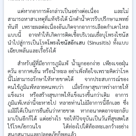
แต่หากอาการดังกล่าวเป็นอย่างต่อเนื่อง และไม่
สามารถหาสาเหตุที่แท้จริงได้ นักดำน้ำควรรีบปรึกษาแพทย์
ทันที เพราะผลต่อเนื่องอันเกิดจากอาการเลือดกำเดาไหล
แบบนี้ อาจทำให้เกิดการติดเชื้อบริเวณเยื่อบุโพรงไซนัส
นำไปสู่การเป็นโรค
โพรงไซนัสอักเสบ (Sinusitis)
ทั้งแบบ
เฉียบพลันและเรื้อรังได้
สำหรับผู้ที่มีอาการภูมิแพ้ น้ำมูกออกง่าย เพียงเจอฝุ่น
ควัน อากาศเย็น หรือน้ำทะล อย่าเพิ่งท้อใจเพราะคิดว่าโรค
นี้ไม่สามารถรักษาให้หายขาดได้ จากประสบการณ์ของ
คนไข้ภูมิแพ้หลายคนพบว่า เมื่อรักษาสุขภาพร่างกายให้
แข็งแรง หรือสร้างสุขภาพให้แข็งแรงขึ้นกว่าเดิม อาการ
ภูมิแพ้เหล่านี้จะหายไป หลายท่านไม่มีอาการนี้อีกเลย ซึ่ง
แม้มิได้เป็นการยืนยันว่าหายขาด หากอนาคตอาจจะกลับ
มาเป็นอีกก็ได้ แต่อย่างไร ขอให้ปัจจุบันเป็นวันที่สุขสดใส
ไร้โรคภัยกวนใจ ได้ท่องไปใต้ท้องทะเลกว้างอย่าง
สนุกสนานและปลอดภัยก็พอแล้ว