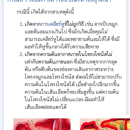
กรณีนี้ เกิดได้จากสาเหตุดังนี้
เกิดจาก
การเคลียร์หู
ที่ไม่ถูกวิธี
เช่น อาจบีบจมูก
และดันลมแรงเกินไป ซึ่งมักเกิดเมื่อคุณไม่
สามารถเคลียร์หูได้และพยายามดันลมให้ได้ ซึ่งมี
ผลทำให้หูชั้นกลางได้รับความเสียหาย
เกิดจากความดันอากาศภายในโพรงไซนัสไม่
เท่ากับความดันภายนอก
ซึ่งมีสาเหตุจากการอุด
ตัน หรือตีบตันของช่องทางเดินอากาศระหว่าง
โพรงจมูกและโพรงไซนัส ส่งผลให้ไม่สามารถปรับ
ความดันในโพรงไซนัสได้ เมื่อดำลงไปลึกมากขึ้น
ความดันในเส้นเลือดก็จะเพิ่มสูงขึ้น แต่ความดัน
ในโพรงไซนัสไม่เปลี่ยนแปลง มีผลทำให้
เส้นเลือดฝอยแตกได้