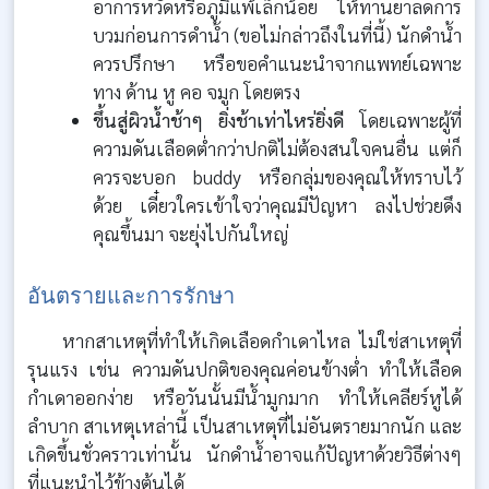
อาการหวัดหรือภูมิแพ้เล็กน้อย ให้ทานยาลดการ
บวมก่อนการดำน้ำ (ขอไม่กล่าวถึงในที่นี้) นักดำน้ำ
ควรปรึกษา หรือขอคำแนะนำจากแพทย์เฉพาะ
ทาง ด้าน หู คอ จมูก โดยตรง
ขึ้นสู่ผิวน้ำช้าๆ ยิ่งช้าเท่าไหร่ยิ่งดี
โดยเฉพาะผู้ที่
ความดันเลือดต่ำกว่าปกติไม่ต้องสนใจคนอื่น แต่ก็
ควรจะบอก buddy หรือกลุ่มของคุณให้ทราบไว้
ด้วย เดี๋ยวใครเข้าใจว่าคุณมีปัญหา ลงไปช่วยดึง
คุณขึ้นมา จะยุ่งไปกันใหญ่
อันตรายและการรักษา
หากสาเหตุที่ทำให้เกิดเลือดกำเดาไหล ไม่ใช่สาเหตุที่
รุนแรง เช่น ความดันปกติของคุณค่อนข้างต่ำ ทำให้เลือด
กำเดาออกง่าย หรือวันนั้นมีน้ำมูกมาก ทำให้เคลียร์หูได้
ลำบาก สาเหตุเหล่านี้ เป็นสาเหตุที่ไม่อันตรายมากนัก และ
เกิดขึ้นชั่วคราวเท่านั้น นักดำน้ำอาจแก้ปัญหาด้วยวิธีต่างๆ
ที่แนะนำไว้ข้างต้นได้