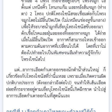
ข้างละ 4 โพรง กระจายอยู่รอบๆ โพรงจมูก ไล่
ตั้งแต่ เหนือคิ้ว โหนกแก้ม และหลังสันจมูก (ห่าง
ตา) 2 โพรง ปกติโพรงไซนัสจะเชื่อมต่อกับโพรง
จมูกโดยไม่มีลิ้นปิดเปิด (ไม่เหมือนช่องหูชั้นกลาง)
เพื่อให้ระบายน้ำมูกที่เยื่อบุโพรงไซนัสขับออกมา
ดักเชื้อโรคและฝุ่นละอองทิ้งออกทางจมูก ได้ง่าย
เมื่อไม่มีลิ้นปิดเปิด อากาศก็สามารถไหลเข้าออก
ตามความดันอากาศที่เปลี่ยนไปได้ โดยที่เราไม่
ต้องไปทำอะไรเป็นพิเศษจนลืมทำความรู้จักกับ
โพรงไซนัสไป
แต่...อาการเลือดกำเดาออกของนักดำน้ำส่วนใหญ่ ก็
เกี่ยวข้องกับโพรงไซนัสที่ว่านี้แหละ เพราะเมื่อเกิดความผิด
ปกติบางประการ (ดังจะกล่าวถึงต่อไป) จนทำให้เส้นเลือด
ฝอยที่กระจายอยู่ตามเยื่อบุโพรงไซนัสนี้เกิดฉีกขาด นำไปสู่
อาการเลือดกำเดาออกในที่สุดนั่นเอง
กรณีที่ 1 เลือดกำเดาไหลขณะดำลงสู่ใต้น้ำ