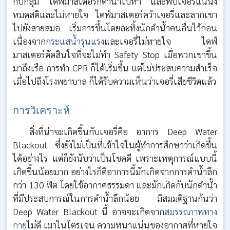
กับกลุ่ม ไดฟ์มาสเตอร์ก็ดำน้ำไปหา และพบเจอรี่แน่นิ่ง
หมดสติและไม่หายใจ ไดฟ์มาสเตอร์คว้าเจอรี่และลากเขา
ไปยังสายสมอ เริ่มการขึ้นโดยละทิ้งนักดำน้ำคนอื่นไว้ก่อน
เนื่องจาก
กระแสน้ำรุนแรง
และเจอรี่ไม่หายใจ ไดฟ์
มาสเตอร์ตัดสินใจที่จะไม่ทำ Safety Stop เมื่อพวกเขาขึ้น
มาถึงเรือ การทำ CPR ก็ได้เริ่มขึ้น แต่ไม่ประสบความสำเร็จ
เมื่อไปถึงโรงพยาบาล ก็ได้รับความเห็นว่าเจอรี่เสียชีวิตแล้ว
การวิเคราะห์
สิ่งที่น่าจะเกิดขึ้นกับเจอรี่คือ อาการ Deep Water
Blackout ซึ่งยังไม่เป็นที่เข้าใจในผู้ทำการศึกษาว่าเกิดขึ้น
ได้อย่างไร แต่ก็ยังนับว่าเป็นโชคดี เพราะเหตุการณ์แบบนี้
เกิดขึ้นน้อยมาก อย่างไรก็ดีอาการนี้มักเกิดจากการดำน้ำลึก
กว่า 130 ฟิต โดยใช้อากาศธรรมดา และมักเกิดกับนักดำน้ำ
ที่มีประสบการณ์ในการดำน้ำลึกน้อย มีสมมติฐานกันว่า
Deep Water Blackout นี้ อาจจะเกิดจาก
สมรรถภาพทาง
กาย
ไม่ดี เมาไนโตรเจน ความหนาแน่นของอากาศที่หายใจ