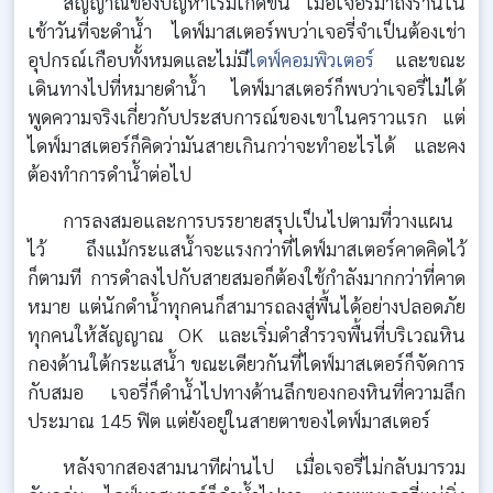
สัญญาณของปัญหาเริ่มเกิดขึ้น เมื่อเจอรี่มาถึงร้านใน
เช้าวันที่จะดำน้ำ ไดฟ์มาสเตอร์พบว่าเจอรี่จำเป็นต้องเช่า
อุปกรณ์เกือบทั้งหมดและไม่มี
ไดฟ์คอมพิวเตอร์
และขณะ
เดินทางไปที่หมายดำน้ำ ไดฟ์มาสเตอร์ก็พบว่าเจอรี่ไม่ได้
พูดความจริงเกี่ยวกับประสบการณ์ของเขาในคราวแรก แต่
ไดฟ์มาสเตอร์ก็คิดว่ามันสายเกินกว่าจะทำอะไรได้ และคง
ต้องทำการดำน้ำต่อไป
การลงสมอและการบรรยายสรุปเป็นไปตามที่วางแผน
ไว้ ถึงแม้กระแสน้ำจะแรงกว่าที่ไดฟ์มาสเตอร์คาดคิดไว้
ก็ตามที การดำลงไปกับสายสมอก็ต้องใช้กำลังมากกว่าที่คาด
หมาย แต่นักดำน้ำทุกคนก็สามารถลงสู่พื้นได้อย่างปลอดภัย
ทุกคนให้สัญญาณ OK และเริ่มดำสำรวจพื้นที่บริเวณหิน
กองด้านใต้กระแสน้ำ ขณะเดียวกันที่ไดฟ์มาสเตอร์ก็จัดการ
กับสมอ เจอรี่ก็ดำน้ำไปทางด้านลึกของกองหินที่ความลึก
ประมาณ 145 ฟิต แต่ยังอยู่ในสายตาของไดฟ์มาสเตอร์
หลังจากสองสามนาทีผ่านไป เมื่อเจอรี่ไม่กลับมารวม