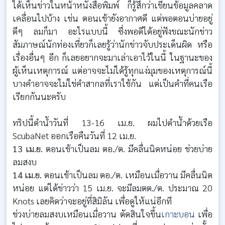
ได้เห็นข่าวในหน้าหนังสือพิมพ์ ก็รู้สึกว่าเขียนข้อมูลคลาด
เคลื่อนไปบ้าง เช่น ตอนเช้ายังอากาศดี แต่พอตอนบ่ายอยู่
ดีๆ ลมก็มา อะไรแบบนี้ ซึ่งพอดีได้อยู่ฟังขณะนักข่าว
สัมภาษณ์นักท่องเที่ยวก็เลยรู้ว่านักข่าวจับประเด็นผิด หรือ
เรื่องอื่นๆ อีก ก็เลยอยากจะมาเล่าเอาไว้ในนี้ ในฐานะของ
ผู้เห็นเหตุการณ์ แต่อาจจะไม่ได้รู้ทุกแง่มุมของเหตุการณ์นี้
บางคำอาจจะไม่ใช่คำสากลที่เราใช้กัน แต่เป็นคำที่คนเรือ
เรียกกันนะครับ
ทริปนี้ดำน้ำวันที่ 13-16 เม.ย. ผมไปดำน้ำด้วยเรือ
ScubaNet ออกเรือคืนวันที่ 12 เม.ย.
13 เม.ย.
ตอนเช้าเป็นลม ตอ./ต. มีคลื่นนิดหน่อย ช่วยบ่าย
ลมสงบ
14 เม.ย.
ตอนเช้าเป็นลม ตอ./ต. เหมือนเมื่อวาน มีคลื่นนิด
หน่อย แต่ได้ข่าวว่า 15 เม.ย. จะมีลมตต./ต. ประมาณ 20
Knots เลยคิดว่าจะอยู่ที่สิมิลัน เพื่อดูให้แน่อีกที
ช่วงบ่ายลมสงบเหมือนเมื่อวาน ตัดสินใจขึ้น
เกาะบอน
เพื่อ