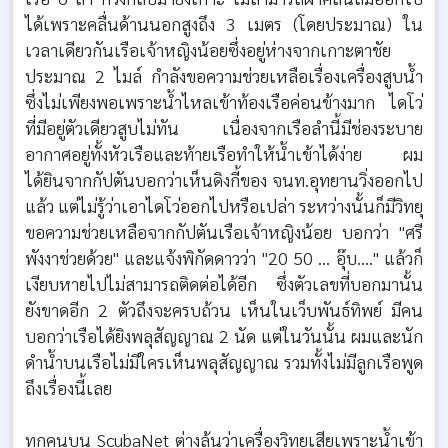
ได้เพราะคลื่นด้านนอกสูงถึง 3 เมตร (โดยประมาณ) ใน
เวลาเดียวกันเรือเจ้าหญิงน้อยซึ่งอยู่ห่างจากเกาะตาชัย
ประมาณ 2 ไมล์ กำลังขอความช่วยเหลือเรื่องเครื่องสูบน้ำ
ซึ่งไม่เพียงพอเพราะน้ำไหลเข้าท้องเรือค่อนข้างมาก ไดโว่
ที่มีอยู่ตัวเดียวสูบไม่ทัน เนื่องจากเรือลำนี้มีช่องระบาย
อากาศอยู่ทั้งหัวเรือและท้ายเรือทำให้น้ำเข้าได้ง่าย ผม
ได้ยินจากกัปตันบอกว่าเห็นดิงกี้ของ จนท.อุทยานวิ่งออกไป
แล้ว แต่ไม่รู้ว่าเอาไดโว่ออกไปหรือเปล่า ระหว่างนั้นก็มีวิทยุ
ขอความช่วยเหลือจากกัปตันเรือเจ้าหญิงน้อย บอกว่า "ศรี
พังงาช่วยด้วย" และแจ้งพิกัดดาวว่า "20 50 ... อุ๊บ...." แล้วก็
เงียบหายไปไม่สามารถติดต่อได้อีก ซึ่งตัวเลขที่บอกมานั้น
ยังขาดอีก 2 ตัวถึงจะครบถ้วน เห็นในเว็บพันธ์ทิพย์ มีคน
บอกว่าเรือได้ยิงพลุสัญญาณ 2 นัด แต่ในวันนั้น ผมและนัก
ดำน้ำบนเรือไม่มีใครเห็นพลุสัญญาณ รวมทั้งไม่มีลูกเรือพูด
ถึงเรื่องนี้เลย
ทุกคนบน ScubaNet ต่างลุ้นว่าเครื่องวิทยุเสียเพราะน้ำเข้า