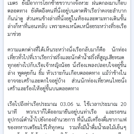
เมตร ยังมีอาการโยกซ้ายขวาบางจังหวะ ฝนตกลงมาเกือบ
ตลอดทาง ยังคิดถึงคนที่นั่งอยู่บนดาดฟ้าเรือว่าคงจะลำบาก
กันน่าดู ส่วนคนข้างล่างที่นั่งอยู่ในห้องและตามทางเดินชั้น
ล่างก็หาที่นอนหลับ เพราะคงเหน็ดเหนื่อยระหว่างที่รอเรือ
มาช่วย
ความแตกต่างที่ได้เห็นระหว่างนั่งเรือกลับมาก็คือ นักท่อง
เที่ยวทั่วไปที่เราเรียกว่าฝรั่งและนักดำน้ำฝรั่งที่สูญเสียหมด
ทุกอย่างไปกับเรือเจ้าหญิงน้อย นั่งร้องเพลงปลอบใจอยู่ชั้น
ล่าง พูดคุยกัน ยิ้ม หัวเราะกันเกือบตลอดทาง แม้ว่าข้างใน
อาจจะเศร้าและตกใจอยู่บ้าง ส่วนนักท่องเที่ยวคนไทยนั่ง
เศร้าและร้องไห้อยู่ชั้นบนตลอดทาง
เรือไปถึงท่าเรือประมาณ 03.06 น. ใช้เวลาประมาณ 20
นาที พวกเราก็ได้ออกมายืนอยู่บนท่าเรือ และรอขน
อุปกรณ์ดำน้ำไปยังกองอำนวยการ ที่นั่นมีเครื่องดื่มชากาแฟ
ของทหารเตรียมไว้ให้ทุกคน รวมทั้งมีน้ำดื่มน้ำผลไม้เย็นๆ