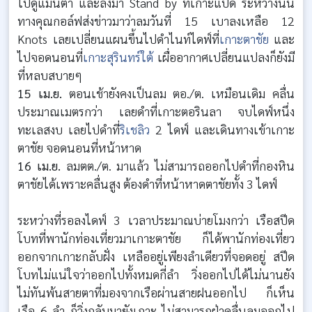
ไปดูแมนต้า และลงมา Stand by ที่เกาะแปด ระหว่างนั้น
ทางคุณกอล์ฟส่งข่าวมาว่าลมวันที่ 15 เบาลงเหลือ 12
Knots เลยเปลี่ยนแผนขึ้นไปดำไนท์ไดฟ์ที่
เกาะตาชัย
และ
ไปจอดนอนที่
เกาะสุรินทร์ใต้
เผื่ออากาศเปลี่ยนแปลงก็ยังมี
ที่หลบสบายๆ
15 เม.ย.
ตอนเช้ายังคงเป็นลม ตอ./ต. เหมือนเดิม คลื่น
ประมาณเมตรกว่า เลยดำที่เกาะตอรินลา จบไดฟ์หนึ่ง
ทะเลสงบ เลยไปดำที่
ริเชลิว
2 ไดฟ์ และเดินทางเข้าเกาะ
ตาชัย จอดนอนที่หน้าหาด
16 เม.ย.
ลมตต./ต. มาแล้ว ไม่สามารถออกไปดำที่กองหิน
ตาชัยได้เพราะคลื่นสูง ต้องดำที่หน้าหาดตาชัยทั้ง 3 ไดฟ์
ระหว่างที่รอลงไดฟ์ 3 เวลาประมาณบ่ายโมงกว่า เรือสปีด
โบทที่พานักท่องเที่ยวมาเกาะตาชัย ก็ได้พานักท่องเที่ยว
ออกจากเกาะกลับฝั่ง เหลืออยู่เพียงลำเดียวที่จอดอยู่ สปีด
โบทไม่แน่ใจว่าออกไปทั้งหมดกี่ลำ วิ่งออกไปได้ไม่นานยัง
ไม่ทันพ้นสายตาที่มองจากเรือผ่านสายฝนออกไป ก็เห็น
เรือ 6 ลำ ก็วิ่งกลับมายังเกาะ ไม่สามารถฝ่าคลื่นลมออกไป