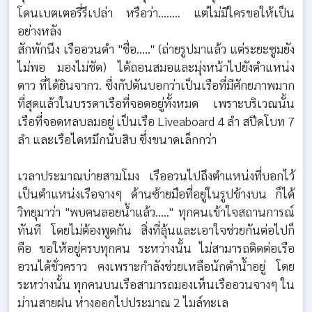
โดนเบตเตอรี่รึเปล่า หรือว่า........ แต่ไม่มีใครขอให้เป็น
อย่างหลัง
สักพักนึง เรืออวนดำ "ชื่อ....." (ถ่ายรูปมาแล้ว แต่ระยะซูมยัง
ไม่พอ มองไม่ชัด) ได้ถอนสมอและมุ่งหน้าไปยังตำแหน่ง
ดาว ที่ได้ยินจากว. ซึ่งกัปตันบอกว่าเป็นเรือที่มีศักยภาพมาก
ที่สุดแล้วในบรรดาเรือที่จอดอยู่ทั้งหมด เพราะบริเวณนั้น
เรือที่จอดหลบลมอยู่ เป็นเรือ Liveaboard 4 ลำ สปีดโบท 7
ลำ และเรือไดหมึกนับสิบ ซึ่งขนาดเล็กกว่า
เวลาประมาณบ่ายสามโมง เรืออวนไปถึงตำแหน่งที่บอกไว้
เป็นตำแหน่งเรือจางๆ ด้านซ้ายมือที่อยู่ในรูปข้างบน ก็ได้
วิทยุมาว่า "พบคนลอยน้ำแล้ว....." ทุกคนเข้าใจสถานการณ์
ทันที โดยไม่ต้องพูดกัน สิ่งที่ลุ้นและเอาใจช่วยกันต่อไปก็
คือ ขอให้อยู่ครบทุกคน ระหว่างนั้น ไม่สามารถติดต่อเรือ
อวนได้ชั่วคราว คงเพราะกำลังช่วยเหลือนักดำน้ำอยู่ โดย
ระหว่างนั้น ทุกคนบนเรือสามารถมองเห็นเรืออวนจางๆ ใน
ม่านสายฝน ห่างออกไปประมาณ 2 ไมล์ทะเล