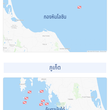
กองหินโลซิน
ภูเก็ต
อันดามันใต้