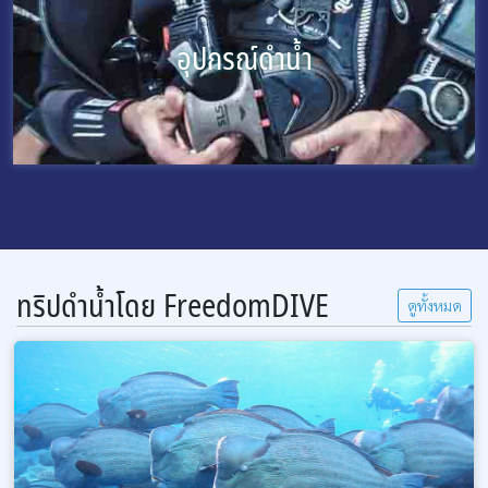
อุปกรณ์ดำน้ำ
ทริปดำน้ำโดย FreedomDIVE
ดูทั้งหมด