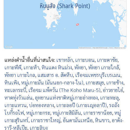
หินมูสัง (Shark Point)
แหล่งดำน้ำอื่นที่น่าสนใจ
:
เขาหลัก
,
เกาะบอน
,
เกาะตาชัย
,
เกาะพีพี
,
เกาะห้า
,
หินแดง หินม่วง
,
พัทยา
,
พัทยา เกาะใกล้
,
พัทยา เกาะไกล
,
แสมสาร อ. สัตหีบ
,
เรือจมเพชรบุรีเบรเมน
,
หินเพิง
,
หมู่เกาะมัน (มันนอก-กลาง-ใน)
,
เกาะสมุย
,
เกาะช้าง
,
ทะเลกระบี่
,
เรือจม แพ็ควัน (The Koho Maru-5)
,
อ่าวยายไอ๋
,
หาดทุ่งวัวแล่น
,
อุทยานแห่งชาติหมู่เกาะอ่างทอง
,
เกาะทะลุ
,
เกาะแหวน
,
บ่อทองหลาง
,
เกาะลอปี (เกาะเญอลาปี)
,
รถถัง
โบกี้รถไฟ
,
หมู่เกาะกระ
,
หมู่เกาะสิมิลัน
,
เกาะราชาน้อย
,
หมู่
เกาะสุรินทร์
,
เกาะราชาใหญ่
,
อันดามันเหนือ
,
หินขาว
,
อาดัง-
ราวี-หลีเป๊ะ
,
เกาะลิบง