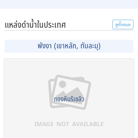
แหล่งดำน้ำในประเทศ
ดูทั้งหมด
พังงา (เขาหลัก, ทับละมุ)
กองหินริเชลิว